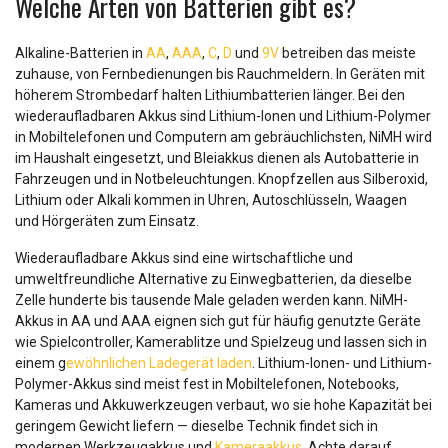
Welche Arten von Batterien gibt es?
Alkaline-Batterien in
AA
,
AAA
,
C
,
D
und
9V
betreiben das meiste
zuhause, von Fernbedienungen bis Rauchmeldern. In Geräten mit
höherem Strombedarf halten Lithiumbatterien länger. Bei den
wiederaufladbaren Akkus sind Lithium-Ionen und Lithium-Polymer
in Mobiltelefonen und Computern am gebräuchlichsten, NiMH wird
im Haushalt eingesetzt, und Bleiakkus dienen als Autobatterie in
Fahrzeugen und in Notbeleuchtungen. Knopfzellen aus Silberoxid,
Lithium oder Alkali kommen in Uhren, Autoschlüsseln, Waagen
und Hörgeräten zum Einsatz.
Wiederaufladbare Akkus sind eine wirtschaftliche und
umweltfreundliche Alternative zu Einwegbatterien, da dieselbe
Zelle hunderte bis tausende Male geladen werden kann. NiMH-
Akkus in AA und AAA eignen sich gut für häufig genutzte Geräte
wie Spielcontroller, Kamerablitze und Spielzeug und lassen sich in
einem g
ewöhnlichen Ladegerät laden
. Lithium-Ionen- und Lithium-
Polymer-Akkus sind meist fest in Mobiltelefonen, Notebooks,
Kameras und Akkuwerkzeugen verbaut, wo sie hohe Kapazität bei
geringem Gewicht liefern — dieselbe Technik findet sich in
modernen Werkzeugakkus und
Kameraakkus
. Achte darauf,