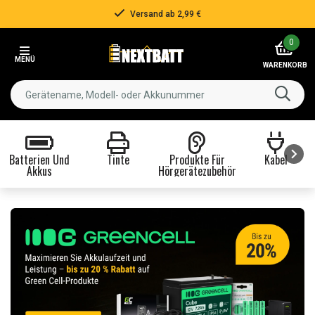
Über 500.000 Kunden!
Item
0
3
MENÜ
of
WARENKORB
3
Batterien Und
Tinte
Produkte Für
Kabel
Akkus
Hörgerätezubehör
Item
1
of
8