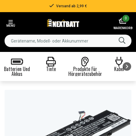
Versand ab 2,99 €
Item
0
2
MENÜ
of
WARENKORB
3
Batterien Und
Tinte
Produkte Für
Kabel
Akkus
Hörgerätezubehör
Item
1
of
8