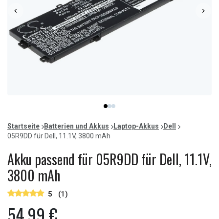
Item
item
item
item
1
0
1
2
of
Startseite
Batterien und Akkus
Laptop-Akkus
Dell
3
05R9DD für Dell, 11.1V, 3800 mAh
Akku passend für 05R9DD für Dell, 11.1V,
3800 mAh
5
(1)
54,99 €