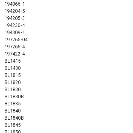
194066-1
194204-5
194205-3
194230-4
194309-1
197265-04
197265-4
197422-4
BL1415
BL1430
BL1815
BL1820
BL1830
BL1830B
BL1835
BL1840
BL1840B
BL1845
BL1850