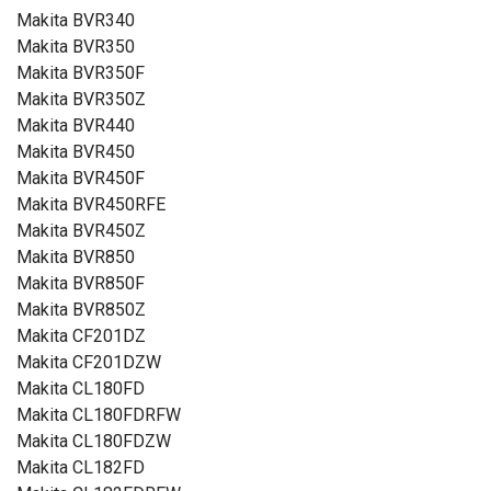
Makita BVR340
Makita BVR350
Makita BVR350F
Makita BVR350Z
Makita BVR440
Makita BVR450
Makita BVR450F
Makita BVR450RFE
Makita BVR450Z
Makita BVR850
Makita BVR850F
Makita BVR850Z
Makita CF201DZ
Makita CF201DZW
Makita CL180FD
Makita CL180FDRFW
Makita CL180FDZW
Makita CL182FD