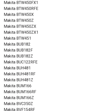
Makita BTW450FX1
Makita BTW450RFE
Makita BTW450X
Makita BTW450Z
Makita BTW450ZX
Makita BTW450ZX1
Makita BTW451
Makita BUB182
Makita BUB182F
Makita BUB182Z
Makita BUC122RFE
Makita BUH481
Makita BUH481RF
Makita BUH481Z
Makita BUM166
Makita BUM166RF
Makita BUM166Z
Makita BVC350Z
Makita BVF154RF