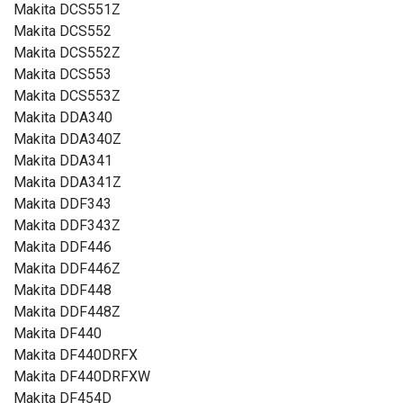
Makita DCS551Z
Makita DCS552
Makita DCS552Z
Makita DCS553
Makita DCS553Z
Makita DDA340
Makita DDA340Z
Makita DDA341
Makita DDA341Z
Makita DDF343
Makita DDF343Z
Makita DDF446
Makita DDF446Z
Makita DDF448
Makita DDF448Z
Makita DF440
Makita DF440DRFX
Makita DF440DRFXW
Makita DF454D