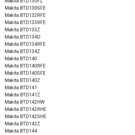
Makita BTD130FZ
Makita BTD130SFE
Makita BTD132RFE
Makita BTD133RFE
Makita BTD133Z
Makita BTD134D
Makita BTD134RFE
Makita BTD134Z
Makita BTD140
Makita BTD140RFE
Makita BTD140SFE
Makita BTD140Z
Makita BTD141
Makita BTD141Z
Makita BTD142HW
Makita BTD142RHE
Makita BTD142SHE
Makita BTD142Z
Makita BTD144