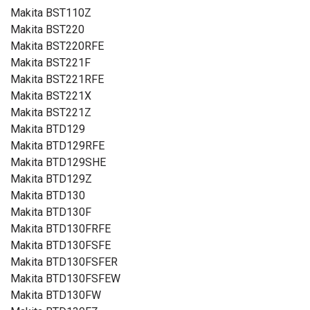
Makita BST110Z
Makita BST220
Makita BST220RFE
Makita BST221F
Makita BST221RFE
Makita BST221X
Makita BST221Z
Makita BTD129
Makita BTD129RFE
Makita BTD129SHE
Makita BTD129Z
Makita BTD130
Makita BTD130F
Makita BTD130FRFE
Makita BTD130FSFE
Makita BTD130FSFER
Makita BTD130FSFEW
Makita BTD130FW