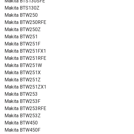
Makita BTS130SFE
Makita BTS130Z
Makita BTW250
Makita BTW250RFE
Makita BTW250Z
Makita BTW251
Makita BTW251F
Makita BTW251FX1
Makita BTW251RFE
Makita BTW251W
Makita BTW251X
Makita BTW251Z
Makita BTW251ZX1
Makita BTW253
Makita BTW253F
Makita BTW253RFE
Makita BTW253Z
Makita BTW450
Makita BTW450F