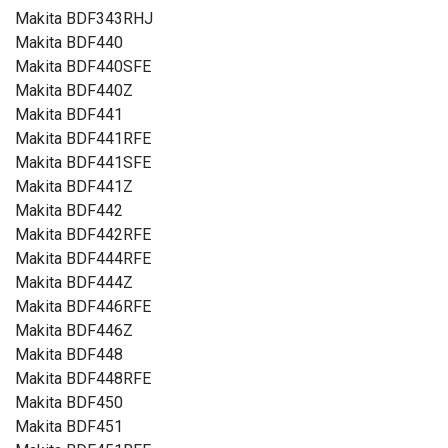
Makita BDF343RHJ
Makita BDF440
Makita BDF440SFE
Makita BDF440Z
Makita BDF441
Makita BDF441RFE
Makita BDF441SFE
Makita BDF441Z
Makita BDF442
Makita BDF442RFE
Makita BDF444RFE
Makita BDF444Z
Makita BDF446RFE
Makita BDF446Z
Makita BDF448
Makita BDF448RFE
Makita BDF450
Makita BDF451