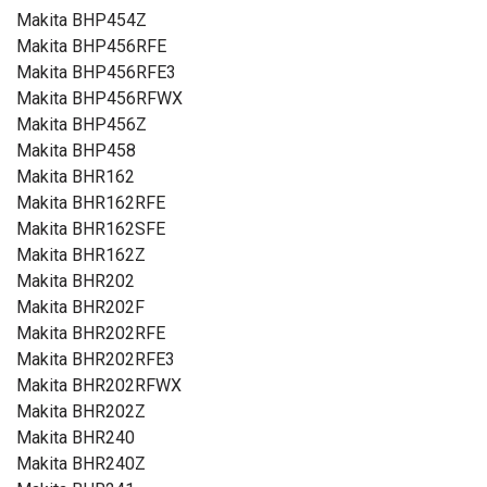
Makita BHP454Z
Makita BHP456RFE
Makita BHP456RFE3
Makita BHP456RFWX
Makita BHP456Z
Makita BHP458
Makita BHR162
Makita BHR162RFE
Makita BHR162SFE
Makita BHR162Z
Makita BHR202
Makita BHR202F
Makita BHR202RFE
Makita BHR202RFE3
Makita BHR202RFWX
Makita BHR202Z
Makita BHR240
Makita BHR240Z