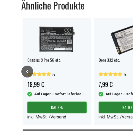
Ähnliche Produkte
Oneplus 9 Pro 5G etc.
Doro 332 etc.
5
5
18,99 €
7,99 €
ferbar
Auf Lager – sofort lieferbar
Auf Lager – sofo
KAUFEN
KAUFE
inkl. MwSt. /Versand
inkl. MwSt. /Vers
Item