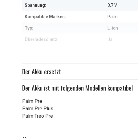
Spannung:
3,7 V
Kompatible Marken:
Palm
Typ:
Li-ion
Überladeschutz:
Ja
Maße:
51,65 x 39,64 
Kapazität:
2250 mAh
Der Akku ersetzt
Weitere Informationen zu den Eig
Der Akku ist mit folgenden Modellen kompatibel
Palm Pre
Palm Pre Plus
Palm Treo Pre