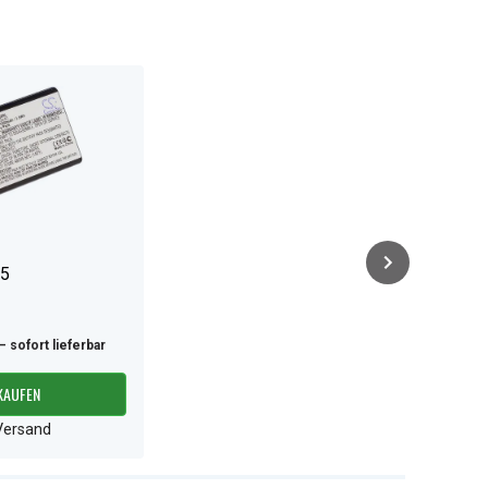
5
– sofort lieferbar
KAUFEN
/Versand