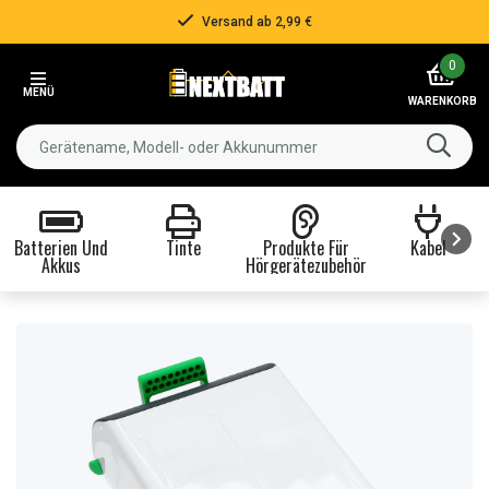
Versand ab 2,99 €
Item
0
2
MENÜ
of
WARENKORB
3
Batterien Und
Tinte
Produkte Für
Kabel
Akkus
Hörgerätezubehör
Item
1
of
8