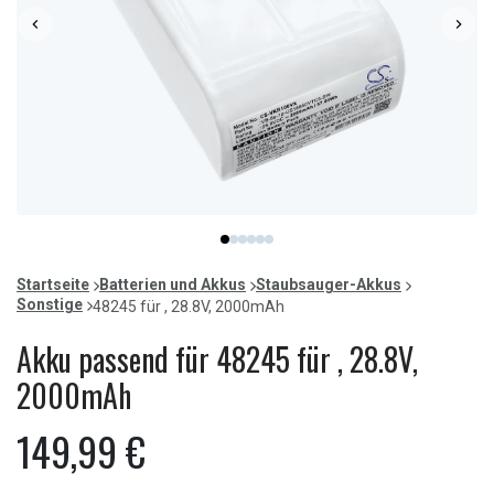
Item
item
item
item
item
item
item
1
0
1
2
3
4
5
of
Startseite
Batterien und Akkus
Staubsauger-Akkus
6
Sonstige
48245 für , 28.8V, 2000mAh
Akku passend für 48245 für , 28.8V,
2000mAh
149,99 €