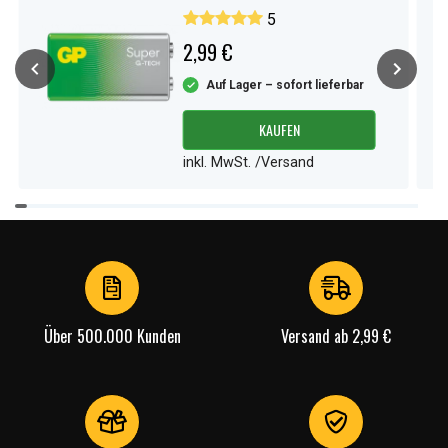
1er-Pack
5
2,99 €
Auf Lager – sofort lieferbar
KAUFEN
inkl. MwSt. /Versand
Item
1
of
4
Über 500.000 Kunden
Versand ab 2,99 €