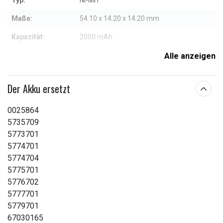
Typ:
Ni-MH
Maße:
54.10 x 14.20 x 14.20 mm
Kapazität:
2000 mAh
Alle anzeigen
Weitere Informationen zu den Eigenschaften
Der Akku ersetzt
0025864
5735709
5773701
5774701
5774704
5775701
5776702
5777701
5779701
67030165