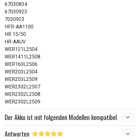
67030834
67030923
7030923
HFR-AA1100
HR 15/50
HR-AAUV
WER121L2504
WER1411L2508
WER160L2506
WER203L2504
WER203L2509
WER2302L2507
WER2302L2508
WER2302L2509
Der Akku ist mit folgenden Modellen kompatibel
Antworten