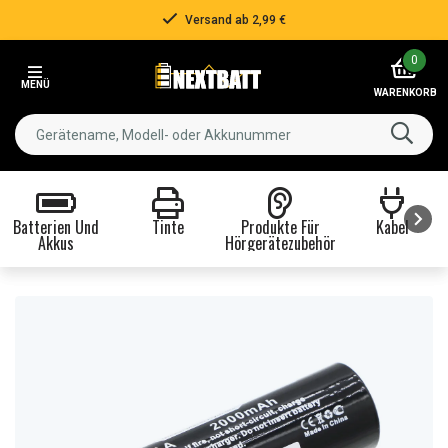
Versand ab 2,99 €
Item
0
2
MENÜ
of
WARENKORB
3
Batterien Und
Tinte
Produkte Für
Kabel
Akkus
Hörgerätezubehör
Item
1
of
8