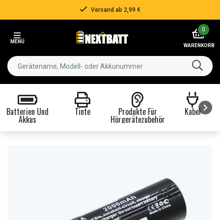
Versand ab 2,99 €
Item
0
2
MENÜ
of
WARENKORB
3
Batterien Und
Tinte
Produkte Für
Kabel
Akkus
Hörgerätezubehör
Item
1
of
8