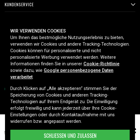
KUNDENSERVICE
ZAHLUNGSMETHODEN
WIR VERWENDEN COOKIES
Um Ihnen das bestmögliche Nutzungserlebnis zu bieten,
verwenden wir Cookies und andere Tracking-Technologien.
Cookies können für personalisierte und nicht
LIEFEROPTIONEN
personalisierte Werbung verwendet werden. Weitere
Informationen finden Sie in unserer
Cookie-Richtlinie
sowie dazu, wie
Google personenbezogene Daten
verarbeitet
.
Durch Klicken auf „Alle akzeptieren“ stimmen Sie der
Speicherung von Cookies und anderen Tracking-
Technologien auf Ihrem Endgerät zu. Die Einwilligung
Copyright © 2026, Spares Nordic AB
erfolgt freiwillig und kann jederzeit über Ihre Cookie-
Einstellungen oder durch Kontaktaufnahme mit uns
widerrufen bzw. angepasst werden.
8,99 €
5411, 1.2V, 2000mAh
SCHLIESSEN UND ZULASSEN