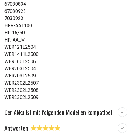
67030834
67030923
7030923
HFR-AA1100
HR 15/50
HR-AAUV
WER121L2504
WER1411L2508
WER160L2506
WER203L2504
WER203L2509
WER2302L2507
WER2302L2508
WER2302L2509
Der Akku ist mit folgenden Modellen kompatibel
Antworten