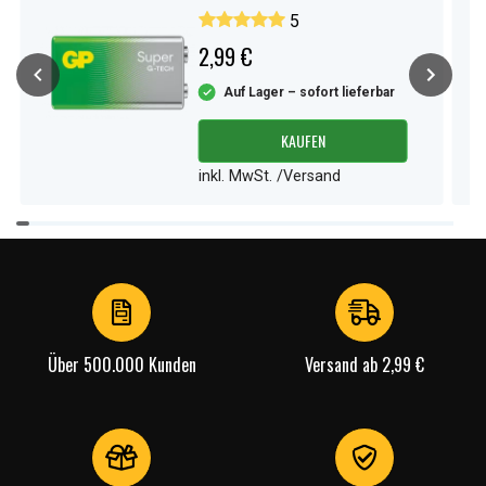
1er-Pack
5
2,99 €
Auf Lager – sofort lieferbar
KAUFEN
inkl. MwSt. /Versand
Item
1
of
4
Über 500.000 Kunden
Versand ab 2,99 €