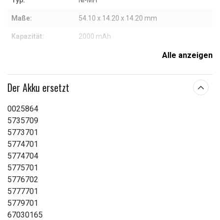
Typ:
Ni-MH
Maße:
54.10 x 14.20 x 14.20 mm
Kapazität:
2000 mAh
Alle anzeigen
Weitere Informationen zu den Eigenschaften
Der Akku ersetzt
0025864
5735709
5773701
5774701
5774704
5775701
5776702
5777701
5779701
67030165