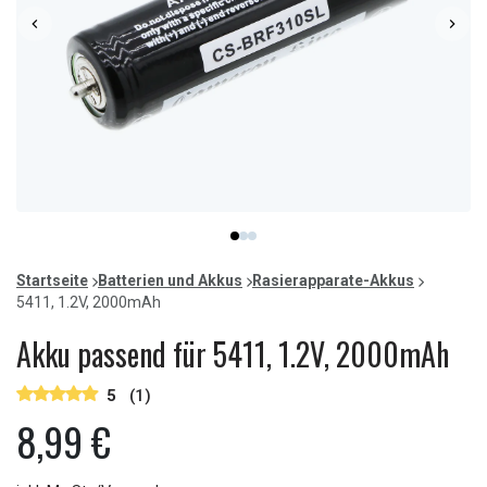
Item
item
item
item
1
0
1
2
of
Startseite
Batterien und Akkus
Rasierapparate-Akkus
3
5411, 1.2V, 2000mAh
Akku passend für 5411, 1.2V, 2000mAh
5
(1)
8,99 €