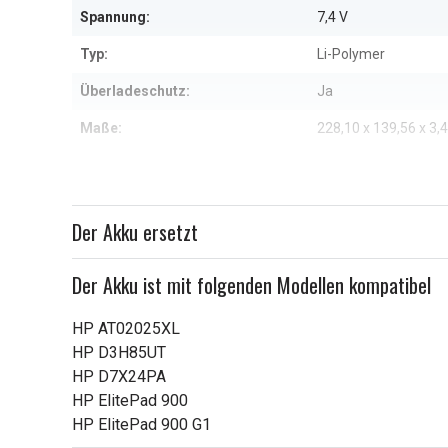
Spannung:
7,4 V
Typ:
Li-Polymer
Überladeschutz:
Ja
Maße:
228,10 x 139,56 x 3
Kapazität:
3350 mAh
Weitere Informationen zu den Eig
Der Akku ersetzt
Der Akku ist mit folgenden Modellen kompatibel
HP AT02025XL
HP D3H85UT
HP D7X24PA
HP ElitePad 900
HP ElitePad 900 G1