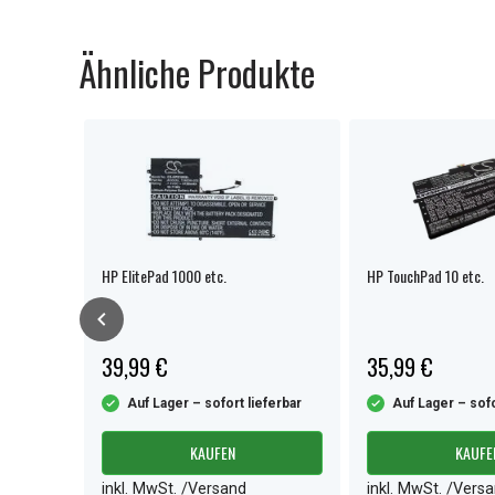
Ähnliche Produkte
HP ElitePad 1000 etc.
HP TouchPad 10 etc.
39,99 €
35,99 €
ferbar
Auf Lager – sofort lieferbar
Auf Lager – sofo
KAUFEN
KAUFE
inkl. MwSt. /Versand
inkl. MwSt. /Vers