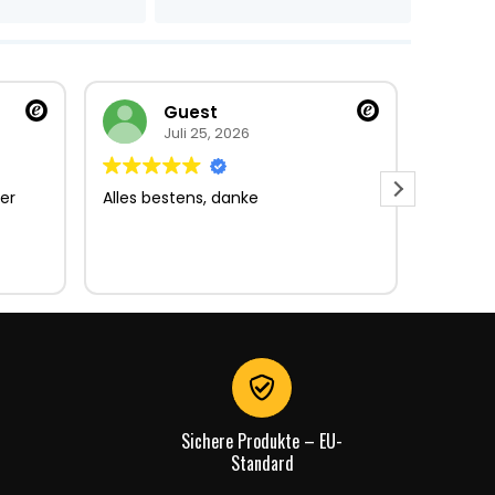
Guest
Juli 25, 2026
er
Alles bestens, danke
Sehr gu
Sehr gu
Lieferun
Rechnu
gut.
Sichere Produkte – EU-
Standard