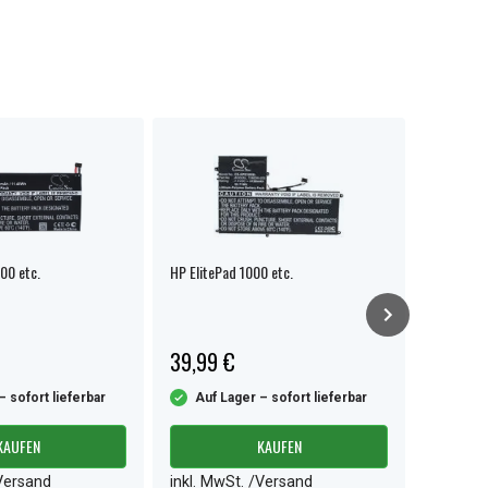
00 etc.
HP ElitePad 1000 etc.
HP TouchP
39,99 €
35,99 
– sofort lieferbar
Auf Lager – sofort lieferbar
Auf L
KAUFEN
KAUFEN
/Versand
inkl. MwSt. /Versand
inkl. M