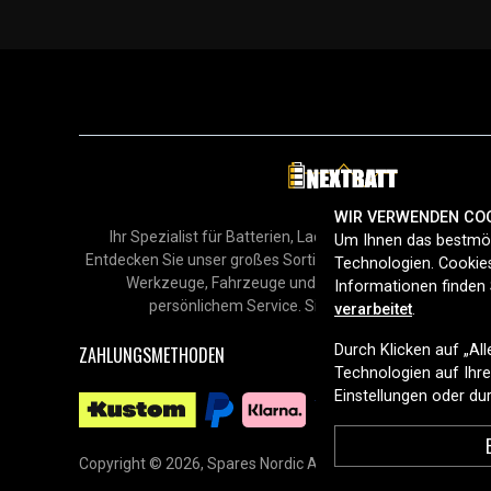
WIR VERWENDEN CO
Ihr Spezialist für Batterien, Ladegeräte und Zubehör in
Um Ihnen das bestmög
Entdecken Sie unser großes Sortiment für Smartphones, H
Technologien. Cookies
Werkzeuge, Fahrzeuge und mehr – mit schneller Lie
Informationen finden 
persönlichem Service. Sicher online einkaufen sei
verarbeitet
.
Durch Klicken auf „Al
ZAHLUNGSMETHODEN
Technologien auf Ihrem
Einstellungen oder d
Copyright © 2026, Spares Nordic AB