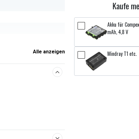
Kaufe me
Akku für Compe
mAh, 4,8 V
Alle anzeigen
Mindray T1 etc.
enschaften