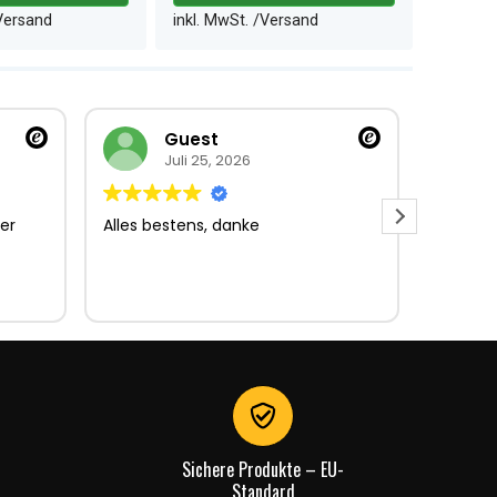
/Versand
inkl. MwSt. /Versand
inkl. M
Guest
Juli 25, 2026
er
Alles bestens, danke
Sehr gu
Sehr gu
Lieferun
Rechnu
gut.
Sichere Produkte – EU-
Standard