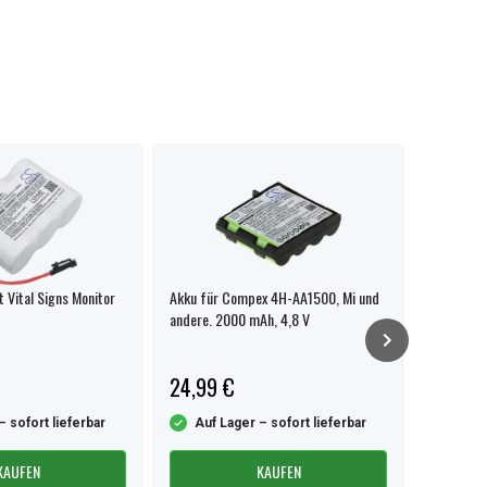
t Vital Signs Monitor
Akku für Compex 4H-AA1500, Mi und
Mindray T
andere. 2000 mAh, 4,8 V
24,99 €
47,99 
– sofort lieferbar
Auf Lager – sofort lieferbar
Auf L
KAUFEN
KAUFEN