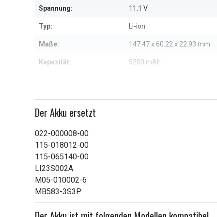
Spannung:
11.1 V
Typ:
Li-ion
Maße:
147.47 x 60.22 x 22.93 mm
Kapazität:
5200 mAh
Weitere Informationen zu den Eig
Der Akku ersetzt
022-000008-00
115-018012-00
115-065140-00
LI23S002A
M05-010002-6
MB583-3S3P
Der Akku ist mit folgenden Modellen kompatibel