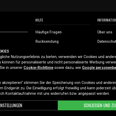
HILFE
INFORMATIO
Häufige Fragen
Über uns
Rucksendung
Datenschu
AGB
OKIES
 Deutschland.
liche Nutzungserlebnis zu bieten, verwenden wir Cookies und andere
Cookies
aushaltsgeräte,
 können für personalisierte und nicht personalisierte Werbung verw
ferung und
Sie in unserer
Cookie-Richtlinie
sowie dazu, wie
Google personenbe
t 2006.
le akzeptieren“ stimmen Sie der Speicherung von Cookies und andere
LIEFEROPTIONEN
 Endgerät zu. Die Einwilligung erfolgt freiwillig und kann jederzeit ü
urch Kontaktaufnahme mit uns widerrufen bzw. angepasst werden.
ENSTELLUNGEN
SCHLIESSEN UND ZU