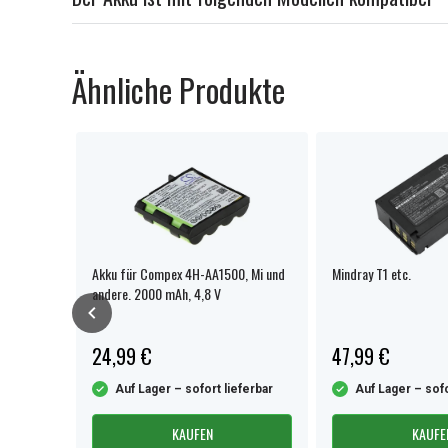
Ähnliche Produkte
 Monitor
Akku für Compex 4H-AA1500, Mi und
Mindray T1 etc.
andere. 2000 mAh, 4,8 V
24,99 €
47,99 €
ferbar
Auf Lager – sofort lieferbar
Auf Lager – sofo
KAUFEN
KAUFE