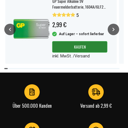
GP Super Alkaline 9V
Kamera
Feuermelderbatterie, 1604A/6LF22,
1er-Pack
Premiere
5
Premier 110S
2,99 €
Auf Lager – sofort lieferbar
Modell:
AAA
wiederaufladbar:
Ja
KAUFEN
Spannung:
inkl. MwSt. /Versand
1,2 V
Item
Kompatible Marken:
Nedis
1
Typ:
Ni-MH
of
4
Kapazität:
950 mAh
Breite:
10,50 mm
Über 500.000 Kunden
Versand ab 2,99 €
Höhe:
44,50 mm
Weitere Informationen zu den Eigenschaften