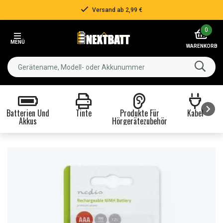
Versand ab 2,99 €
Item
0
2
MENÜ
of
WARENKORB
3
Batterien Und
Tinte
Produkte Für
Kabel
Akkus
Hörgerätezubehör
Item
1
of
8