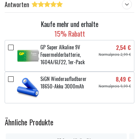
Antworten
Panasonic KX-TCD952
Siemens
Kaufe mehr und erhalte
Gigaset-Serie
15% Rabatt
Tierkreis
GP Super Alkaline 9V
2,54 €
Zodiac Assist 10
Feuermelderbatterie,
Normalpreis 2,99 €
Zodiac Digiphone 10
1604A/6LF22, 1er-Pack
BLEIBEN
BeoCom 5500
SiGN Wiederaufladbarer
8,49 €
18650-Akku 3000mAh
Normalpreis 9,99 €
Interlink T4
Dieser Akku kann auch die folgenden Bezeichnungen
haben: (gilt für schnurlose Telefone)
Ähnliche Produkte
T199