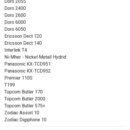
Doro 2055
Doro 2400
Audioline
Doro 2600
Audioline 20
Doro 6000
Audioline 25
Doro 6050
Audioleitung 30
Ericsson Dect 120
Audioline 35
Ericsson Dect 140
Audioline 45
Interlink T4
Audioline 702
Ni-Mher - Nickel Metall Hydrid
Panasonic KX-TCD951
Ascom
Panasonic KX-TCD952
Ascom Avenue 233
Premier 110S
Ascom Eurit 133
T199
Topcom Butler 170
Ericsson
Topcom Butler 2000
Ericsson Dect 120
Topcom Butler 575+
Ericsson Dect 140
Zodiac Assist 10
Zodiac Digiphone 10
Panasonic
Panasonic KX-TCD951