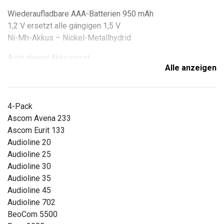
Wiederaufladbare AAA-Batterien 950 mAh
1,2 V ersetzt alle gängigen 1,5 V
Ni-Mh-Akkus – Nickel-Metallhydrid
Auch dieser Akku passt
Alle anzeigen
Schnurlose Telefone
Topcom
4-Pack
Topcom Butler 170
Ascom Avena 233
Topcom Butler 575+
Ascom Eurit 133
Topcom Butler 2000
Audioline 20
Audioline 25
Doro
Audioline 30
Doro 2055
Audioline 35
Doro 2400
Audioline 45
Doro 2600
Audioline 702
Doro 6000
BeoCom 5500
Doro 6050