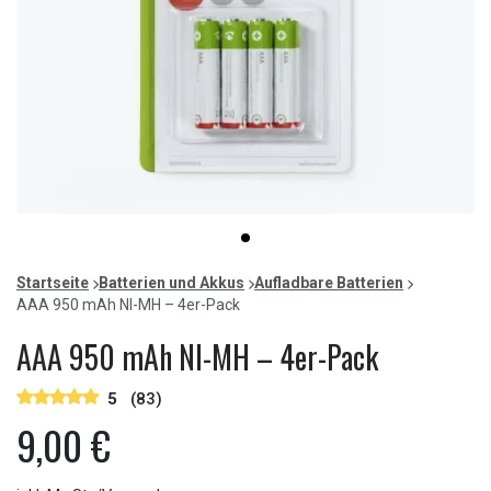
Item
item
1
0
of
Startseite
Batterien und Akkus
Aufladbare Batterien
1
AAA 950 mAh NI-MH – 4er-Pack
AAA 950 mAh NI-MH – 4er-Pack
5
(83)
9,00 €