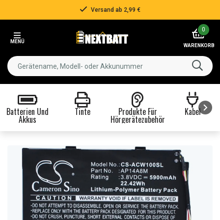
Versand ab 2,99 €
Item
0
2
MENÜ
of
WARENKORB
3
Batterien Und
Tinte
Produkte Für
Kabel
Akkus
Hörgerätezubehör
Item
1
of
8