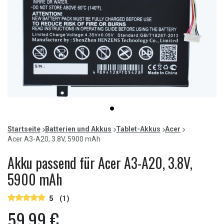
Item
item
1
0
of
Startseite
Batterien und Akkus
Tablet-Akkus
Acer
1
Acer A3-A20, 3.8V, 5900 mAh
Akku passend für Acer A3-A20, 3.8V,
5900 mAh
5
(1)
59,99 €