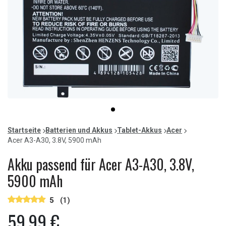
Item
item
1
0
of
Startseite
Batterien und Akkus
Tablet-Akkus
Acer
1
Acer A3-A30, 3.8V, 5900 mAh
Akku passend für Acer A3-A30, 3.8V,
5900 mAh
5
(1)
59,99 €