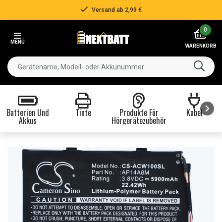
Versand ab 2,99 €
Item
0
2
MENÜ
of
WARENKORB
3
Batterien Und
Tinte
Produkte Für
Kabel
Akkus
Hörgerätezubehör
Item
1
of
8