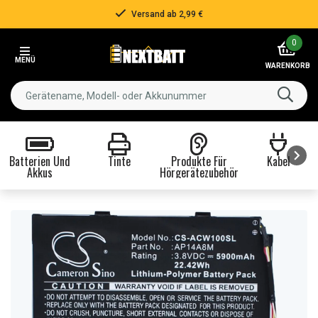
Versand ab 2,99 €
Item
0
2
MENÜ
of
WARENKORB
3
Batterien Und
Tinte
Produkte Für
Kabel
Akkus
Hörgerätezubehör
Item
1
of
8