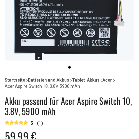
Item
item
1
0
of
Startseite
Batterien und Akkus
Tablet-Akkus
Acer
1
Acer Aspire Switch 10, 3.8V, 5900 mAh
Akku passend für Acer Aspire Switch 10,
3.8V, 5900 mAh
5
(1)
59,99 €