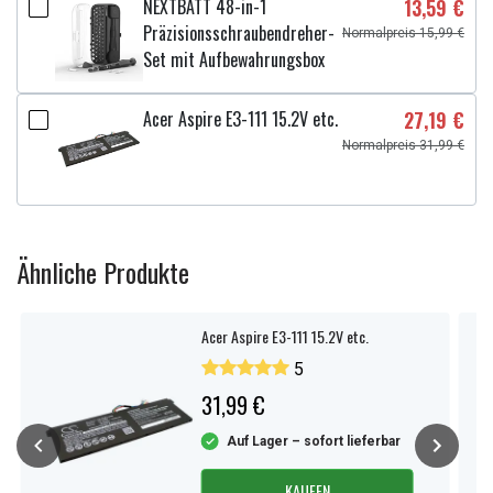
NEXTBATT 48-in-1
13,59 €
Präzisionsschraubendreher-
Normalpreis 15,99 €
Set mit Aufbewahrungsbox
Acer Aspire E3-111 15.2V etc.
27,19 €
Normalpreis 31,99 €
Ähnliche Produkte
Acer Aspire E3-111 15.2V etc.
5
31,99 €
Auf Lager – sofort lieferbar
KAUFEN