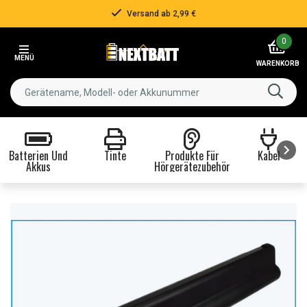
Versand ab 2,99 €
Item
0
2
MENÜ
of
WARENKORB
3
Batterien Und
Tinte
Produkte Für
Kabel
Akkus
Hörgerätezubehör
Item
1
of
8