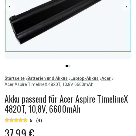
Item
item
item
1
0
1
of
Startseite
Batterien und Akkus
Laptop-Akkus
Acer
2
Acer Aspire TimelineX 4820T, 10,8V, 6600mAh
Akku passend für Acer Aspire TimelineX
4820T, 10,8V, 6600mAh
5
(4)
37,99 €