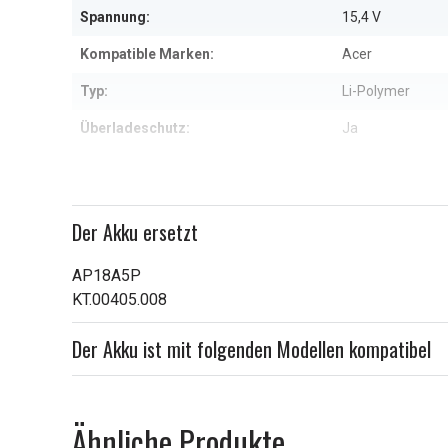
Spannung:
15,4 V
Kompatible Marken:
Acer
Typ:
Li-Polymer
Überladeschutz:
Ja
Maße:
369,40 x 111,10
Kapazität:
4550 mAh
Der Akku ersetzt
Weitere Informationen zu den Eig
AP18A5P
KT.00405.008
Der Akku ist mit folgenden Modellen kompatibel
Ähnliche Produkte