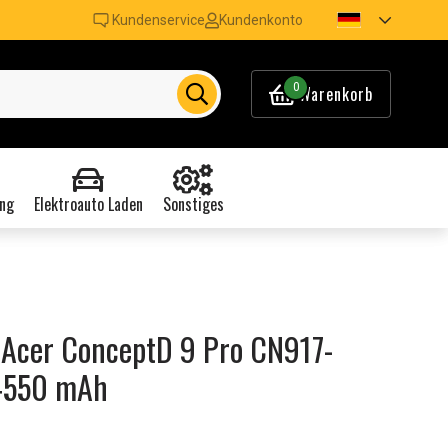
Kundenservice
Kundenkonto
0
Warenkorb
ng
Elektroauto Laden
Sonstiges
 Acer ConceptD 9 Pro CN917-
 4550 mAh