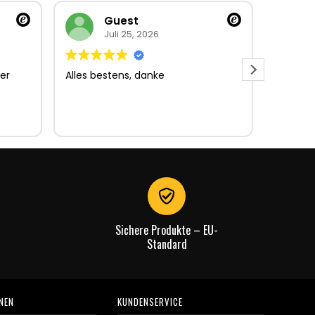
Guest
Juli 25, 2026
er
Alles bestens, danke
Sehr gu
Sehr gu
Lieferun
Rechnu
gut.
Sichere Produkte – EU-
Standard
NEN
KUNDENSERVICE