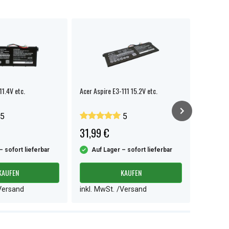
11.4V etc.
Acer Aspire E3-111 15.2V etc.
ACER Aspi
7741 Trav
5
5
31,99 €
33,99 
– sofort lieferbar
Auf Lager – sofort lieferbar
Auf L
KAUFEN
KAUFEN
/Versand
inkl. MwSt. /Versand
inkl. M