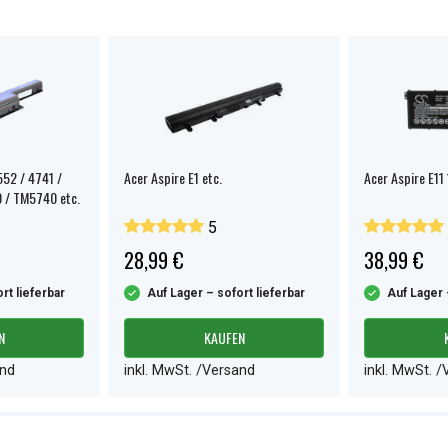
552 / 4741 /
Acer Aspire E1 etc.
Acer Aspire E11 
 / TM5740 etc.
5
28,99 €
38,99 €
rt lieferbar
Auf Lager – sofort lieferbar
Auf Lager 
N
KAUFEN
and
inkl. MwSt. /Versand
inkl. MwSt. 