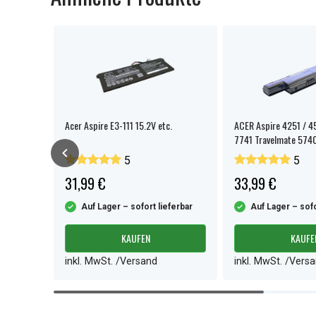
Acer Aspire E3-111 15.2V etc.
ACER Aspire 4251 / 4
7741 Travelmate 5740
5
5
31,99 €
33,99 €
ferbar
Auf Lager – sofort lieferbar
Auf Lager – sofo
KAUFEN
KAUFE
inkl. MwSt. /Versand
inkl. MwSt. /Vers
Item
1