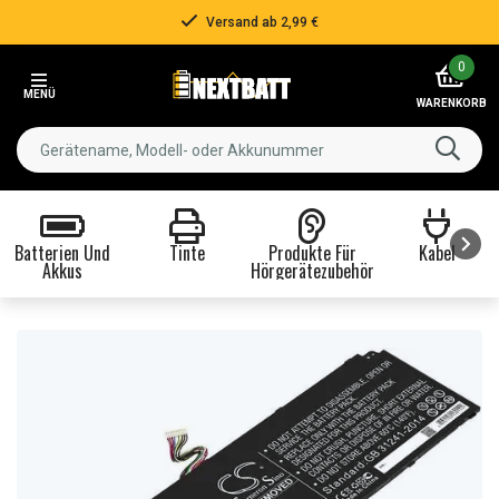
Versand ab 2,99 €
Item
0
2
MENÜ
of
WARENKORB
3
Batterien Und
Tinte
Produkte Für
Kabel
Akkus
Hörgerätezubehör
Item
1
of
8