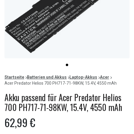
Item
item
1
0
of
Startseite
Batterien und Akkus
Laptop-Akkus
Acer
1
Acer Predator Helios 700 PH717-71-98KW, 15.4V, 4550 mAh
Akku passend für Acer Predator Helios
700 PH717-71-98KW, 15.4V, 4550 mAh
62,99 €