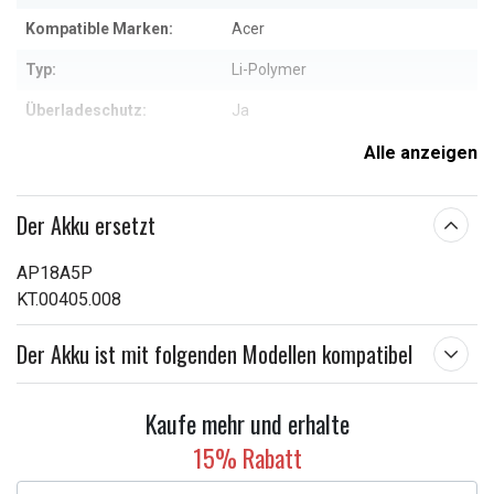
Kompatible Marken:
Acer
Typ:
Li-Polymer
Überladeschutz:
Ja
Maße:
369,40 x 111,10 x 4,00 mm
Alle anzeigen
Kapazität:
4550 mAh
Der Akku ersetzt
Weitere Informationen zu den Eigenschaften
AP18A5P
KT.00405.008
Der Akku ist mit folgenden Modellen kompatibel
Kaufe mehr und erhalte
15% Rabatt