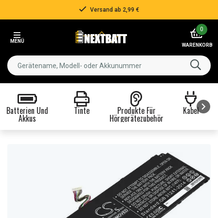
Versand ab 2,99 €
Item
0
2
MENÜ
of
WARENKORB
3
Batterien Und
Tinte
Produkte Für
Kabel
Akkus
Hörgerätezubehör
Item
1
of
8