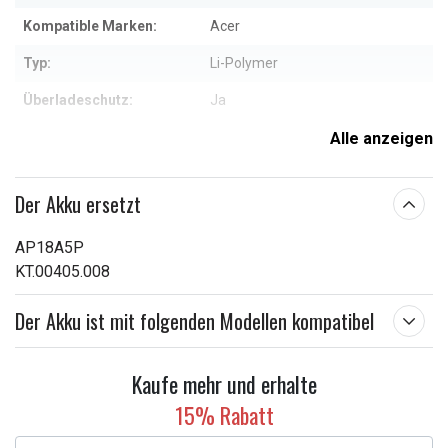
Kompatible Marken:
Acer
Typ:
Li-Polymer
Überladeschutz:
Ja
Maße:
369,40 x 111,10 x 4,00 mm
Alle anzeigen
Kapazität:
4550 mAh
Der Akku ersetzt
Weitere Informationen zu den Eigenschaften
AP18A5P
KT.00405.008
Der Akku ist mit folgenden Modellen kompatibel
Kaufe mehr und erhalte
15% Rabatt