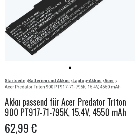
Item
item
1
0
of
Startseite
Batterien und Akkus
Laptop-Akkus
Acer
1
Acer Predator Triton 900 PT917-71-795K, 15.4V, 4550 mAh
Akku passend für Acer Predator Triton
900 PT917-71-795K, 15.4V, 4550 mAh
62,99 €