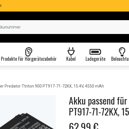
!
Produkte Für Hörgerätezubehör
Kabel
Ladegeräte
Beleuchtu
er Predator Ttriton 900 PT917-71-72KX, 15.4V, 4550 mAh
Akku passend für 
PT917-71-72KX, 1
62,99 €