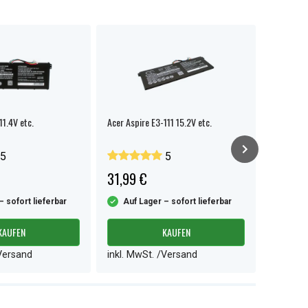
11.4V etc.
Acer Aspire E3-111 15.2V etc.
ACER Aspi
7741 Trav
5
5
31,99 €
33,99 
– sofort lieferbar
Auf Lager – sofort lieferbar
Auf L
KAUFEN
KAUFEN
/Versand
inkl. MwSt. /Versand
inkl. M