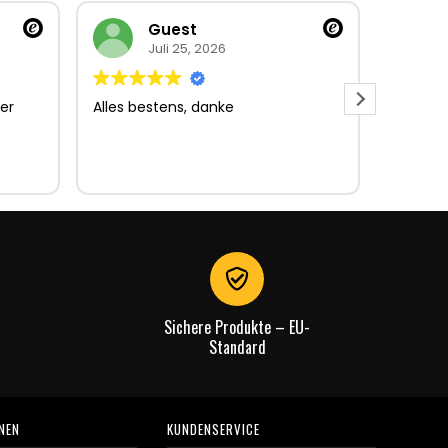
Guest
Juli 25, 2026
er
Alles bestens, danke
Sehr gu
Sehr gu
Lieferun
Rechnu
gut.
Sichere Produkte – EU-
Standard
NEN
KUNDENSERVICE