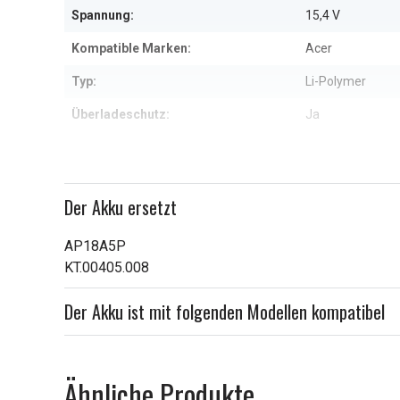
Spannung:
15,4 V
Kompatible Marken:
Acer
Typ:
Li-Polymer
Überladeschutz:
Ja
Maße:
369,40 x 111,10
Kapazität:
4550 mAh
Der Akku ersetzt
Weitere Informationen zu den Eig
AP18A5P
KT.00405.008
Der Akku ist mit folgenden Modellen kompatibel
Ähnliche Produkte