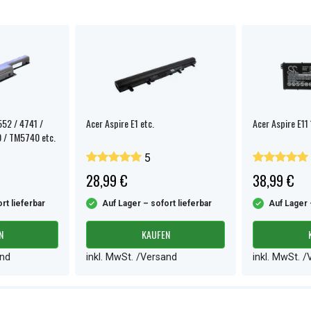
552 / 4741 /
Acer Aspire E1 etc.
Acer Aspire E11 
 / TM5740 etc.
5
28,99 €
38,99 €
rt lieferbar
Auf Lager – sofort lieferbar
Auf Lager 
N
KAUFEN
and
inkl. MwSt. /Versand
inkl. MwSt. 