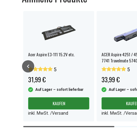
Acer Aspire E3-111 15.2V etc.
ACER Aspire 4251 / 4
7741 Travelmate 5740
5
5
31,99 €
33,99 €
ferbar
Auf Lager – sofort lieferbar
Auf Lager – sofo
KAUFEN
KAUFE
inkl. MwSt. /Versand
inkl. MwSt. /Vers
Item
1