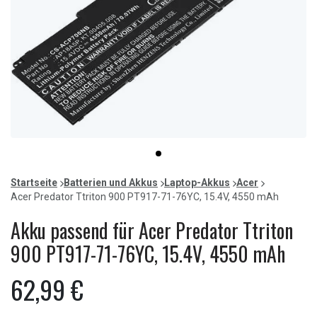
Item
item
1
0
of
Startseite
Batterien und Akkus
Laptop-Akkus
Acer
1
Acer Predator Ttriton 900 PT917-71-76YC, 15.4V, 4550 mAh
Akku passend für Acer Predator Ttriton
900 PT917-71-76YC, 15.4V, 4550 mAh
62,99 €