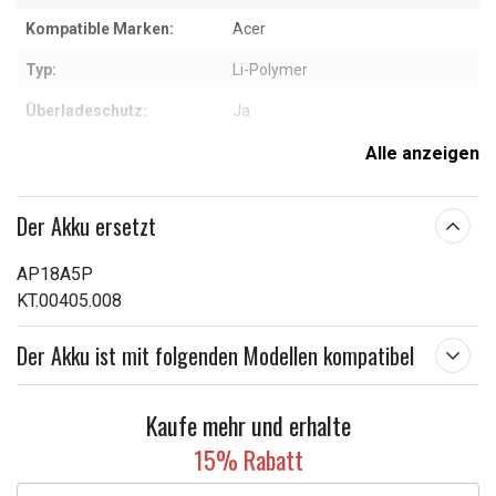
Kompatible Marken:
Acer
Typ:
Li-Polymer
Überladeschutz:
Ja
Maße:
369,40 x 111,10 x 4,00 mm
Alle anzeigen
Kapazität:
4550 mAh
Der Akku ersetzt
Weitere Informationen zu den Eigenschaften
AP18A5P
KT.00405.008
Der Akku ist mit folgenden Modellen kompatibel
Kaufe mehr und erhalte
15% Rabatt