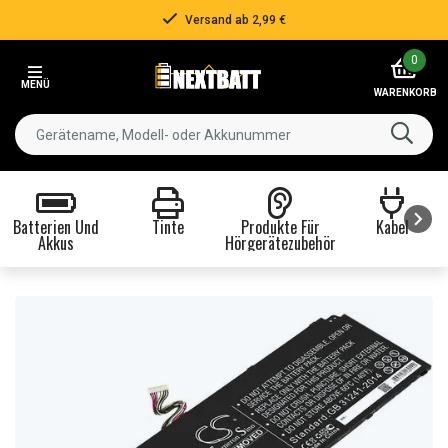
Versand ab 2,99 €
Item
0
2
MENÜ
of
WARENKORB
3
Batterien Und
Tinte
Produkte Für
Kabel
Akkus
Hörgerätezubehör
Item
1
of
8