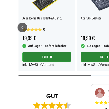
Acer Iconia One 10 B3-A40 etc.
Acer A1-840 etc.
5
19,99 €
18,99 €
ferbar
Auf Lager – sofort lieferbar
Auf Lager – sofo
KAUFEN
KAUFE
inkl. MwSt. /Versand
inkl. MwSt. /Vers
Item
1
of
4
GUT