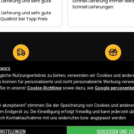
 Lieferung und sehr gute
Schnell Lieferung immer wied
Schnell Lieferungen
 Lieferung und sehr gute
 Qualität bei Topp Preis
Versand ab 2,99 €
30 Tag Rückgaberecht
OKIES
liche Nutzungserlebnis zu bieten, verwenden wir Cookies und andere
 können für personalisierte und nicht personalisierte Werbung verw
Sie in unserer
Cookie-Richtlinie
sowie dazu, wie
Google personenbe
HILFE
INFORMATIO
le akzeptieren“ stimmen Sie der Speicherung von Cookies und andere
Häufige Fragen
Über uns
 Endgerät zu. Die Einwilligung erfolgt freiwillig und kann jederzeit ü
urch Kontaktaufnahme mit uns widerrufen bzw. angepasst werden.
Rucksendung
Datenschu
ENSTELLUNGEN
SCHLIESSEN UND ZU
AGB