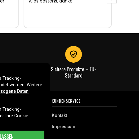
er
Alles bestens, danke
Sehr gu
Sehr gu
Lieferun
Rechnu
gut.
Sichere Produkte – EU-
Standard
 Tracking-
endet werden. Weitere
zogene Daten
NEN
KUNDENSERVICE
n Tracking-
Kontakt
ber Ihre Cookie-
tz
Impressum
LASSEN