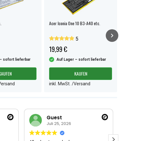
.
Acer Iconia One 10 B3-A40 etc.
Acer A1-8
5
19,99 €
18,99 
– sofort lieferbar
Auf Lager – sofort lieferbar
Auf L
KAUFEN
KAUFEN
/Versand
inkl. MwSt. /Versand
inkl. M
Guest
Juli 25, 2026