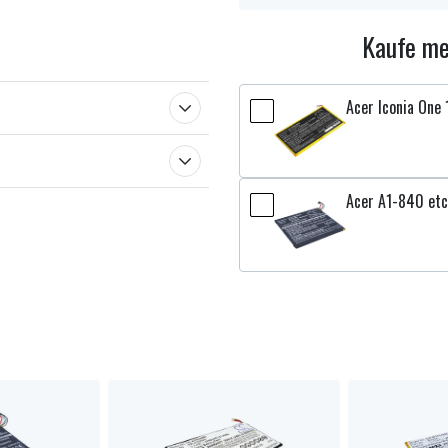
Kaufe me
Acer Iconia One
Acer A1-840 etc