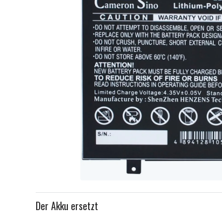
Item
1
Der Akku ersetzt
of
1