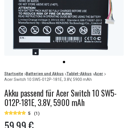
Item
item
1
0
of
Startseite
Batterien und Akkus
Tablet-Akkus
Acer
1
Acer Switch 10 SW5-012P-181E, 3.8V, 5900 mAh
Akku passend für Acer Switch 10 SW5-
012P-181E, 3.8V, 5900 mAh
5
(1)
59,99 €