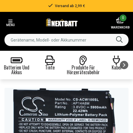
Versand ab 2,99 €
Item
0
2
MENÜ
of
WARENKORB
3
Batterien Und
Tinte
Produkte Für
Kabel
Akkus
Hörgerätezubehör
Item
1
of
8