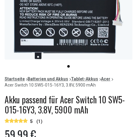
Item
item
1
0
of
Startseite
Batterien und Akkus
Tablet-Akkus
Acer
1
Acer Switch 10 SW5-015-16Y3, 3.8V, 5900 mAh
Akku passend für Acer Switch 10 SW5-
015-16Y3, 3.8V, 5900 mAh
5
(1)
59,99 €