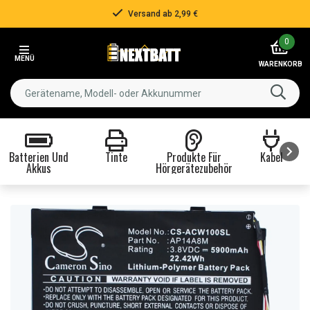
Versand ab 2,99 €
Item
0
2
MENÜ
of
WARENKORB
3
Batterien Und
Tinte
Produkte Für
Kabel
Akkus
Hörgerätezubehör
Item
1
of
8