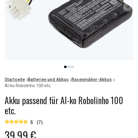
Item
item
item
item
item
1
0
1
2
3
of
Startseite
Batterien und Akkus
Rasenmäher-Akkus
4
Al-ko Robolinho 100 etc.
Akku passend für Al-ko Robolinho 100
etc.
5
(7)
39,99 €