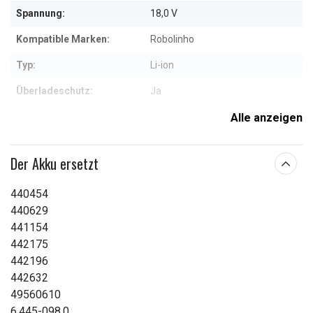
Spannung:
18,0 V
Kompatible Marken:
Robolinho
Typ:
Li-ion
Überladeschutz:
Ja
Maße:
94,60 x 68,50 x 25,32 mm
Alle anzeigen
Kapazität:
2500 mAh
Der Akku ersetzt
Weitere Informationen zu den Eigenschaften
440454
440629
441154
442175
442196
442632
49560610
6.445-098.0