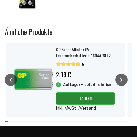
Ähnliche Produkte
GP Super Alkaline 9V
Feuermelderbatterie, 1604A/6LF22,
1er-Pack
5
2,99 €
Auf Lager – sofort lieferbar
KAUFEN
inkl. MwSt. /Versand
Item
1
of