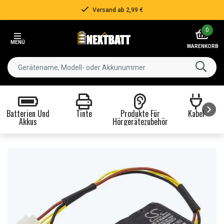
Versand ab 2,99 €
Item
0
2
MENÜ
of
WARENKORB
3
Batterien Und
Tinte
Produkte Für
Kabel
Akkus
Hörgerätezubehör
Item
1
of
8