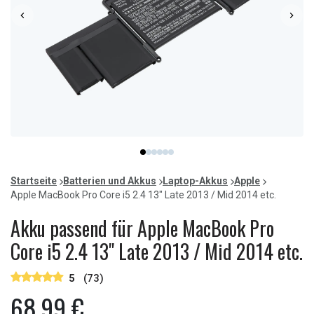
Item
item
item
item
item
item
item
1
0
1
2
3
4
5
of
Startseite
Batterien und Akkus
Laptop-Akkus
Apple
6
Apple MacBook Pro Core i5 2.4 13" Late 2013 / Mid 2014 etc.
Akku passend für Apple MacBook Pro
Core i5 2.4 13" Late 2013 / Mid 2014 etc.
5
(73)
68,99 €