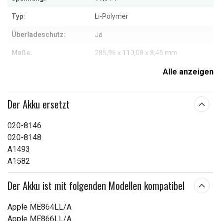
Typ:
Li-Polymer
Überladeschutz:
Ja
Maße:
285,96 x 110,08 x 8,45 mm
Kapazität:
6300 mAh
Alle anzeigen
Passend:
MacBook Pro
Der Akku ersetzt
Weitere Informationen zu den Eigenschaften
020-8146
020-8148
A1493
A1582
Der Akku ist mit folgenden Modellen kompatibel
Apple ME864LL/A
Apple ME866LL/A