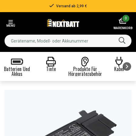
Versand ab 2,99 €
Item
0
2
MENÜ
of
WARENKORB
3
Batterien Und
Tinte
Produkte Für
Kabel
Akkus
Hörgerätezubehör
Item
1
of
8