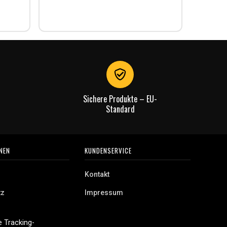
Lieferun
Rechnu
gut.
Sichere Produkte – EU-
Standard
NEN
KUNDENSERVICE
Kontakt
tz
Impressum
 Tracking-