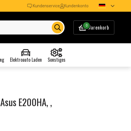
Kundenservice
Kundenkonto
0
Warenkorb
ng
Elektroauto Laden
Sonstiges
 Asus E200HA, ,