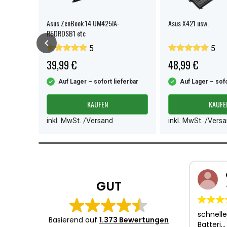
Asus ZenBook 14 UM425IA-
Asus X421 usw.
R5DRDSB1 etc
5
5
39,99 €
48,99 €
ferbar
Auf Lager – sofort lieferbar
Auf Lager – sofo
KAUFEN
KAUFE
inkl. MwSt. /Versand
inkl. MwSt. /Vers
Item
1
of
3
GUT
schnelle
Basierend auf
1.373 Bewertungen
Batteri…