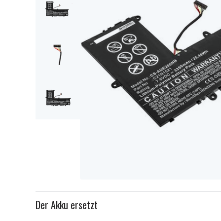
Item
1
Der Akku ersetzt
of
4