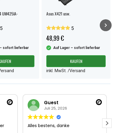
4 UM425IA-
Asus X421 usw.
Asus E410
5
5
48,99 €
34,99 
– sofort lieferbar
Auf Lager – sofort lieferbar
Auf L
KAUFEN
KAUFEN
/Versand
inkl. MwSt. /Versand
inkl. M
Guest
Juli 25, 2026
er
Alles bestens, danke
Sehr gu
Sehr gu