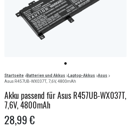
Item
item
1
0
of
Startseite
Batterien und Akkus
Laptop-Akkus
Asus
1
Asus R457UB-WX037T, 7,6V, 4800mAh
Akku passend für Asus R457UB-WX037T,
7,6V, 4800mAh
28,99 €