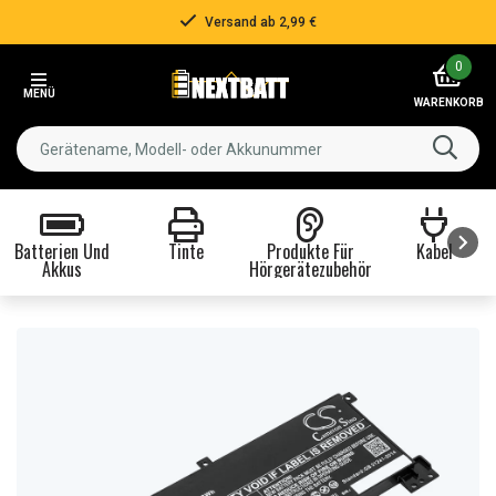
Versand ab 2,99 €
Item
0
2
MENÜ
of
WARENKORB
3
Batterien Und
Tinte
Produkte Für
Kabel
Akkus
Hörgerätezubehör
Item
1
of
8