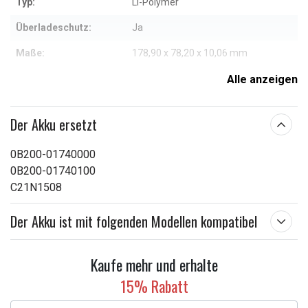
Typ:
Li-Polymer
Überladeschutz:
Ja
Maße:
178,90 x 78,20 x 10,06 mm
Kapazität:
4800 mAh
Alle anzeigen
Weitere Informationen zu den Eigenschaften
Der Akku ersetzt
0B200-01740000
0B200-01740100
C21N1508
Der Akku ist mit folgenden Modellen kompatibel
Kaufe mehr und erhalte
15% Rabatt