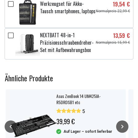
Werkzeugset für Akku-
19,54 €
Tausch smartphones, laptops
Normalpreis 22,99 €
NEXTBATT 48-in-1
13,59 €
Präzisionsschraubendreher-
Normalpreis 15,99 €
Set mit Aufbewahrungsbox
Ähnliche Produkte
Asus ZenBook 14 UM425IA-
R5DRDSB1 etc
5
39,99 €
Auf Lager – sofort lieferbar