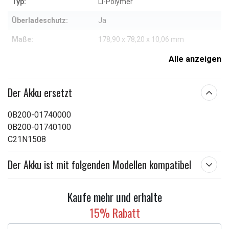
Typ:
Li-Polymer
Überladeschutz:
Ja
Maße:
178,90 x 78,20 x 10,06 mm
Kapazität:
4800 mAh
Alle anzeigen
Weitere Informationen zu den Eigenschaften
Der Akku ersetzt
0B200-01740000
0B200-01740100
C21N1508
Der Akku ist mit folgenden Modellen kompatibel
Kaufe mehr und erhalte
15% Rabatt