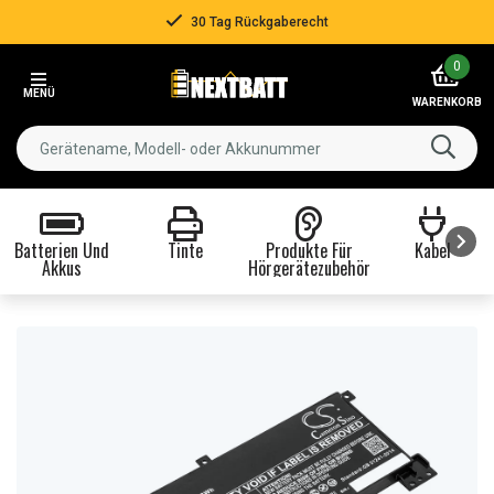
30 Tag Rückgaberecht
Item
0
2
MENÜ
of
WARENKORB
3
Batterien Und
Tinte
Produkte Für
Kabel
Akkus
Hörgerätezubehör
Item
1
of
8