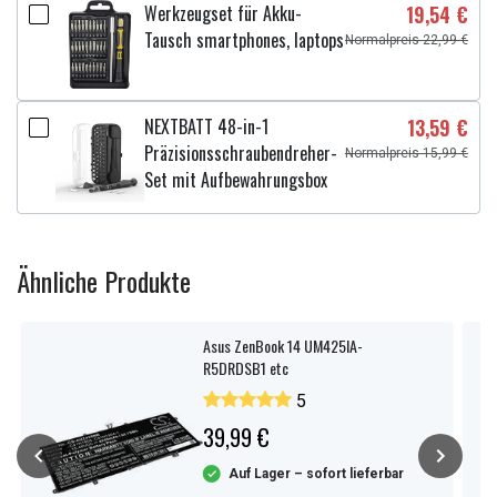
Werkzeugset für Akku-
19,54 €
Tausch smartphones, laptops
Normalpreis 22,99 €
NEXTBATT 48-in-1
13,59 €
Präzisionsschraubendreher-
Normalpreis 15,99 €
Set mit Aufbewahrungsbox
Ähnliche Produkte
Asus ZenBook 14 UM425IA-
R5DRDSB1 etc
5
39,99 €
Auf Lager – sofort lieferbar