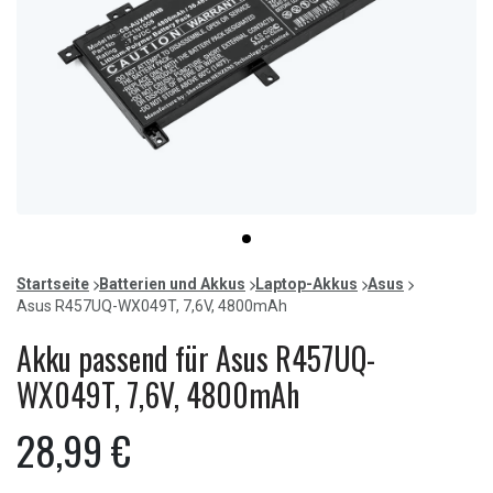
Item
item
1
0
of
Startseite
Batterien und Akkus
Laptop-Akkus
Asus
1
Asus R457UQ-WX049T, 7,6V, 4800mAh
Akku passend für Asus R457UQ-
WX049T, 7,6V, 4800mAh
28,99 €