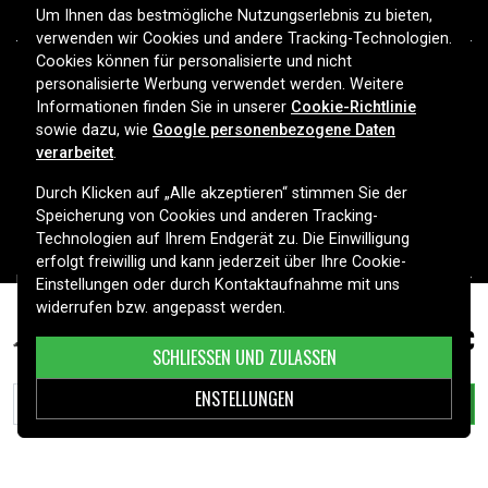
Um Ihnen das bestmögliche Nutzungserlebnis zu bieten,
verwenden wir Cookies und andere Tracking-Technologien.
Cookies können für personalisierte und nicht
personalisierte Werbung verwendet werden. Weitere
Informationen finden Sie in unserer
Cookie-Richtlinie
sowie dazu, wie
Google personenbezogene Daten
Ihr Spezialist für Batterien, Ladegeräte und Zubehör in
verarbeitet
.
Deutschland. Entdecken Sie unser großes Sortiment für
Smartphones, Haushaltsgeräte, Werkzeuge, Fahrzeuge und mehr
Durch Klicken auf „Alle akzeptieren“ stimmen Sie der
– mit schneller Lieferung und persönlichem Service. Sicher online
Speicherung von Cookies und anderen Tracking-
einkaufen seit 2006.
Technologien auf Ihrem Endgerät zu. Die Einwilligung
erfolgt freiwillig und kann jederzeit über Ihre Cookie-
HILFE
Einstellungen oder durch Kontaktaufnahme mit uns
widerrufen bzw. angepasst werden.
INFORMATIONEN
28,99 €
Asus R457UQ-WX049T, 7,6V, 4800mAh
SCHLIESSEN UND ZULASSEN
KUNDENSERVICE
ENSTELLUNGEN
IN DEN WARENKORB LEGEN
ZAHLUNGSMETHODEN