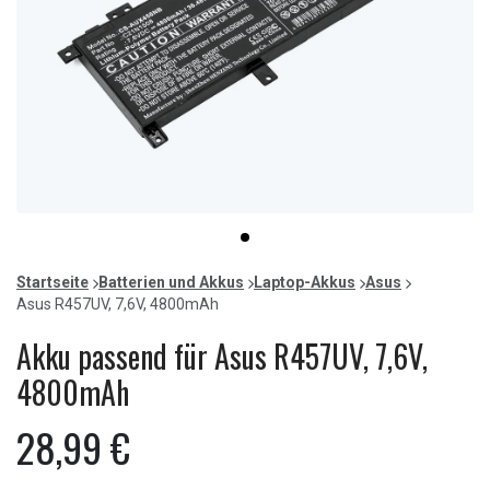
Item
item
1
0
of
Startseite
Batterien und Akkus
Laptop-Akkus
Asus
1
Asus R457UV, 7,6V, 4800mAh
Akku passend für Asus R457UV, 7,6V,
4800mAh
28,99 €