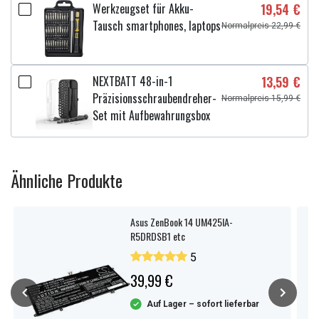
Werkzeugset für Akku-
19,54 €
Tausch smartphones, laptops
Normalpreis 22,99 €
NEXTBATT 48-in-1
13,59 €
Präzisionsschraubendreher-
Normalpreis 15,99 €
Set mit Aufbewahrungsbox
Ähnliche Produkte
Asus ZenBook 14 UM425IA-
R5DRDSB1 etc
5
39,99 €
Auf Lager – sofort lieferbar