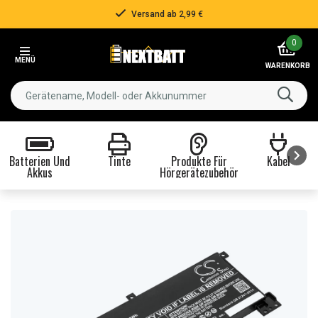
Versand ab 2,99 €
Item
0
2
MENÜ
of
WARENKORB
3
Batterien Und
Tinte
Produkte Für
Kabel
Akkus
Hörgerätezubehör
Item
1
of
8