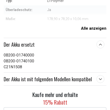
Typ:
Li-Polymer
Überladeschutz:
Ja
Maße:
178,90 x 78,20 x 10,06 mm
Kapazität:
4800 mAh
Alle anzeigen
Weitere Informationen zu den Eigenschaften
Der Akku ersetzt
0B200-01740000
0B200-01740100
C21N1508
Der Akku ist mit folgenden Modellen kompatibel
Kaufe mehr und erhalte
15% Rabatt