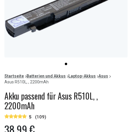
Item
item
1
0
of
Startseite
Batterien und Akkus
Laptop-Akkus
Asus
1
Asus R510L, , 2200mAh
Akku passend für Asus R510L, ,
2200mAh
5
(109)
38,99 €