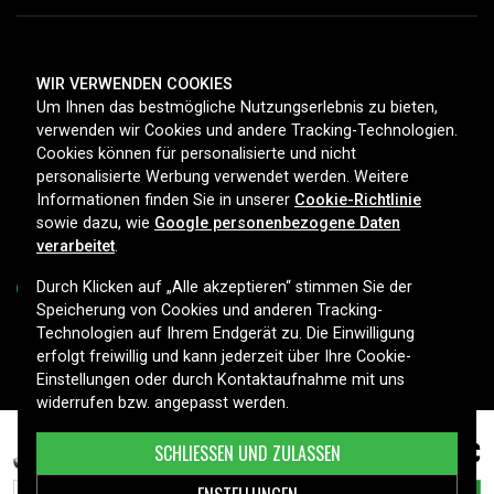
ZAHLUNGSMETHODEN
WIR VERWENDEN COOKIES
Um Ihnen das bestmögliche Nutzungserlebnis zu bieten,
verwenden wir Cookies und andere Tracking-Technologien.
Cookies können für personalisierte und nicht
LIEFEROPTIONEN
personalisierte Werbung verwendet werden. Weitere
Informationen finden Sie in unserer
Cookie-Richtlinie
sowie dazu, wie
Google personenbezogene Daten
verarbeitet
.
Durch Klicken auf „Alle akzeptieren“ stimmen Sie der
Speicherung von Cookies und anderen Tracking-
Technologien auf Ihrem Endgerät zu. Die Einwilligung
Copyright © 2026, Spares Nordic AB
erfolgt freiwillig und kann jederzeit über Ihre Cookie-
Einstellungen oder durch Kontaktaufnahme mit uns
widerrufen bzw. angepasst werden.
38,99 €
Asus R510L, , 2200mAh
SCHLIESSEN UND ZULASSEN