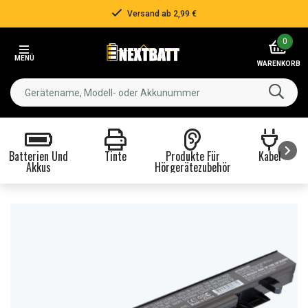
Versand ab 2,99 €
Item
0
2
MENÜ
of
WARENKORB
3
Batterien Und
Tinte
Produkte Für
Kabel
Akkus
Hörgerätezubehör
Item
1
of
8