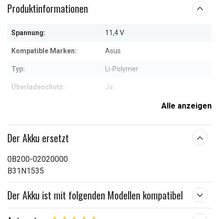
Produktinformationen
Spannung:
11,4 V
Kompatible Marken:
Asus
Typ:
Li-Polymer
Überladeschutz:
Ja
Maße:
278,60 x 74,82 x 9,10 mm
Alle anzeigen
Kapazität:
4000 mAh
Der Akku ersetzt
Weitere Informationen zu den Eigenschaften
0B200-02020000
B31N1535
Der Akku ist mit folgenden Modellen kompatibel