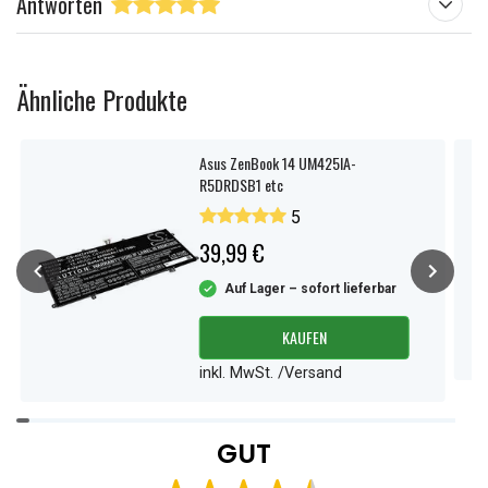
Antworten
Ähnliche Produkte
Asus ZenBook 14 UM425IA-
R5DRDSB1 etc
5
39,99 €
Auf Lager – sofort lieferbar
KAUFEN
inkl. MwSt. /Versand
Item
1
GUT
of