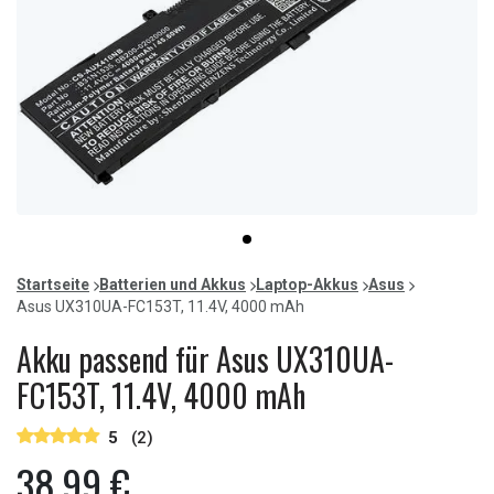
Item
item
1
0
of
Startseite
Batterien und Akkus
Laptop-Akkus
Asus
1
Asus UX310UA-FC153T, 11.4V, 4000 mAh
Akku passend für Asus UX310UA-
FC153T, 11.4V, 4000 mAh
5
(2)
38,99 €