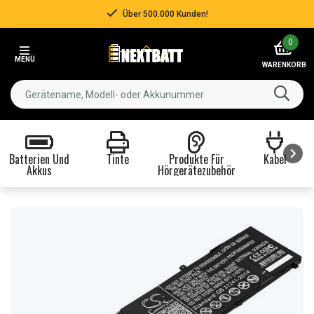
Über 500.000 Kunden!
Item
0
3
MENÜ
of
WARENKORB
3
Batterien Und
Tinte
Produkte Für
Kabel
Akkus
Hörgerätezubehör
Item
1
of
8