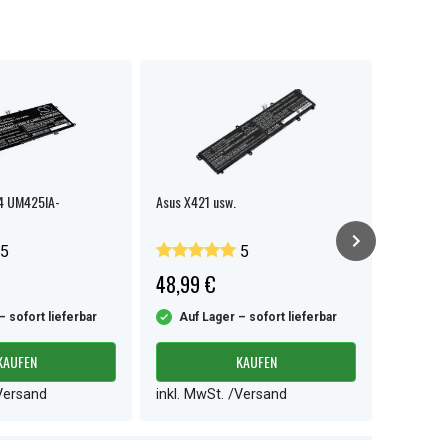
4 UM425IA-
Asus X421 usw.
Asus E410
5
5
48,99 €
34,99 
– sofort lieferbar
Auf Lager – sofort lieferbar
Auf L
KAUFEN
KAUFEN
/Versand
inkl. MwSt. /Versand
inkl. M