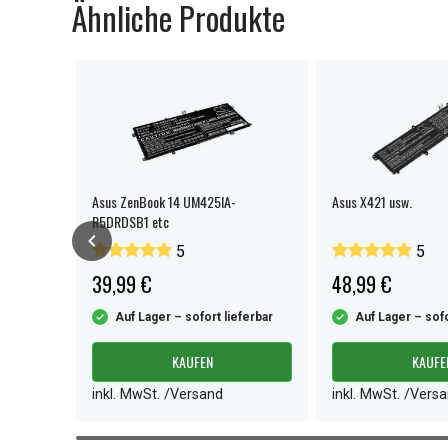
Ähnliche Produkte
Asus ZenBook 14 UM425IA-
Asus X421 usw.
R5DRDSB1 etc
5
5
39,99 €
48,99 €
ferbar
Auf Lager – sofort lieferbar
Auf Lager – sofo
KAUFEN
KAUFE
inkl. MwSt. /Versand
inkl. MwSt. /Vers
Item