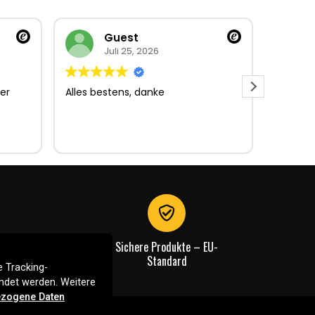
Guest
Juli 25, 2026
er
Alles bestens, danke
Sehr gu
Sehr gu
Lieferun
Rechnu
gut.
Sichere Produkte – EU-
Standard
 Tracking-
endet werden. Weitere
zogene Daten