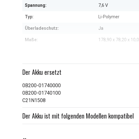
Spannung:
7,6 V
Typ:
Li-Polymer
Überladeschutz:
Ja
Maße:
178,90 x 78,20 x 10
Kapazität:
4800 mAh
Weitere Informationen zu den Eig
Der Akku ersetzt
0B200-01740000
0B200-01740100
C21N1508
Der Akku ist mit folgenden Modellen kompatibel