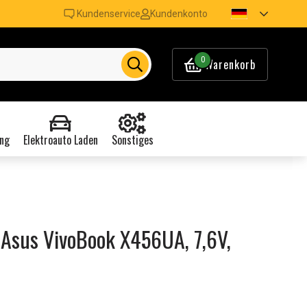
Kundenservice
Kundenkonto
0
Warenkorb
ng
Elektroauto Laden
Sonstiges
 Asus VivoBook X456UA, 7,6V,