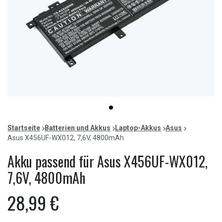
Item
item
1
0
of
Startseite
Batterien und Akkus
Laptop-Akkus
Asus
1
Asus X456UF-WX012, 7,6V, 4800mAh
Akku passend für Asus X456UF-WX012,
7,6V, 4800mAh
28,99 €