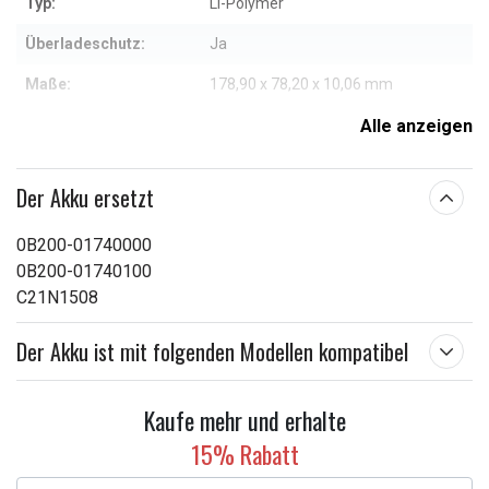
Typ:
Li-Polymer
Überladeschutz:
Ja
Maße:
178,90 x 78,20 x 10,06 mm
Kapazität:
4800 mAh
Alle anzeigen
Weitere Informationen zu den Eigenschaften
Der Akku ersetzt
0B200-01740000
0B200-01740100
C21N1508
Der Akku ist mit folgenden Modellen kompatibel
Kaufe mehr und erhalte
15% Rabatt