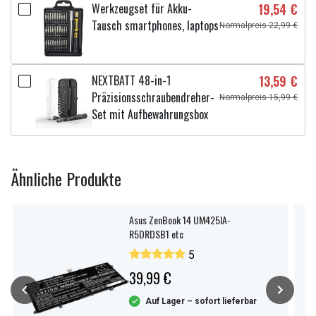
Werkzeugset für Akku-
19,54 €
Tausch smartphones, laptops
Normalpreis 22,99 €
NEXTBATT 48-in-1
13,59 €
Präzisionsschraubendreher-
Normalpreis 15,99 €
Set mit Aufbewahrungsbox
Ähnliche Produkte
Asus ZenBook 14 UM425IA-
R5DRDSB1 etc
5
39,99 €
Auf Lager – sofort lieferbar