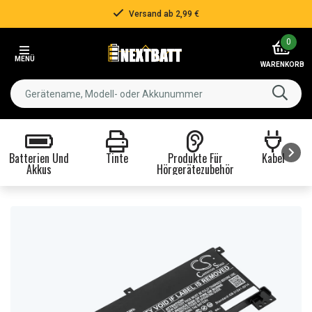
Versand ab 2,99 €
Item
0
2
MENÜ
of
WARENKORB
3
Batterien Und
Tinte
Produkte Für
Kabel
Akkus
Hörgerätezubehör
Item
1
of
8