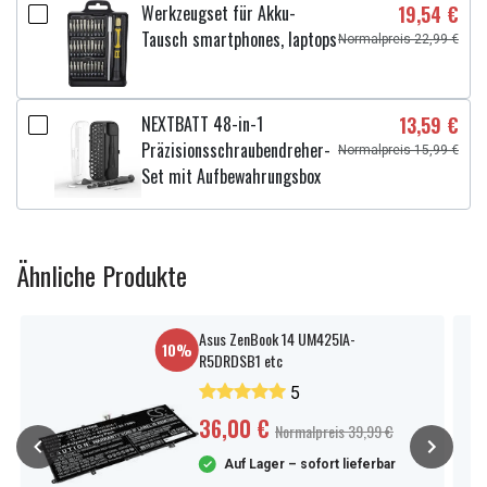
Werkzeugset für Akku-
19,54 €
Tausch smartphones, laptops
Normalpreis 22,99 €
NEXTBATT 48-in-1
13,59 €
Präzisionsschraubendreher-
Normalpreis 15,99 €
Set mit Aufbewahrungsbox
Ähnliche Produkte
Asus ZenBook 14 UM425IA-
10%
R5DRDSB1 etc
5
36,00 €
Normalpreis 39,99 €
Auf Lager – sofort lieferbar