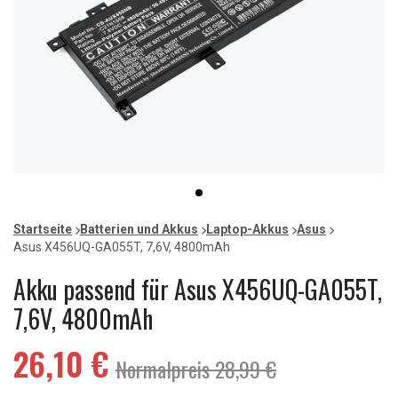
Item
item
1
0
of
Startseite
Batterien und Akkus
Laptop-Akkus
Asus
1
Asus X456UQ-GA055T, 7,6V, 4800mAh
Akku passend für Asus X456UQ-GA055T,
7,6V, 4800mAh
26,10 €
Normalpreis 28,99 €