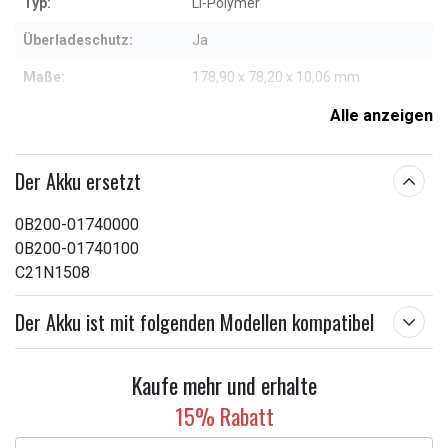
Typ:
Li-Polymer
Überladeschutz:
Ja
Maße:
178,90 x 78,20 x 10,06 mm
Kapazität:
4800 mAh
Alle anzeigen
Weitere Informationen zu den Eigenschaften
Der Akku ersetzt
0B200-01740000
0B200-01740100
C21N1508
Der Akku ist mit folgenden Modellen kompatibel
Kaufe mehr und erhalte
15% Rabatt