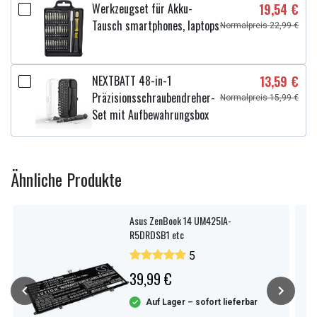
Werkzeugset für Akku-
19,54 €
Tausch smartphones, laptops
Normalpreis 22,99 €
NEXTBATT 48-in-1
13,59 €
Präzisionsschraubendreher-
Normalpreis 15,99 €
Set mit Aufbewahrungsbox
Ähnliche Produkte
Asus ZenBook 14 UM425IA-
R5DRDSB1 etc
5
39,99 €
Auf Lager – sofort lieferbar