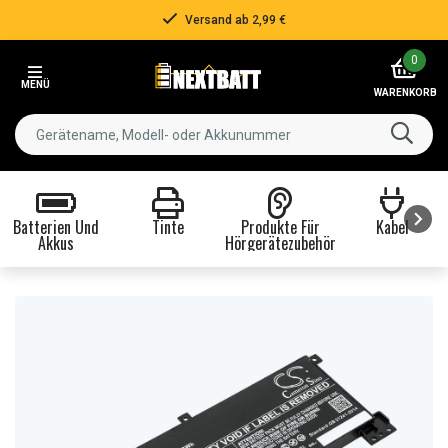
Versand ab 2,99 €
Item
0
2
MENÜ
of
WARENKORB
3
Batterien Und
Tinte
Produkte Für
Kabel
Akkus
Hörgerätezubehör
Item
1
of
8