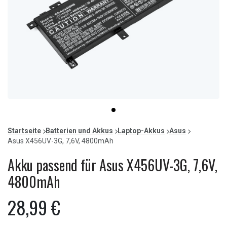
Item
item
1
0
of
Startseite
Batterien und Akkus
Laptop-Akkus
Asus
1
Asus X456UV-3G, 7,6V, 4800mAh
Akku passend für Asus X456UV-3G, 7,6V,
4800mAh
28,99 €