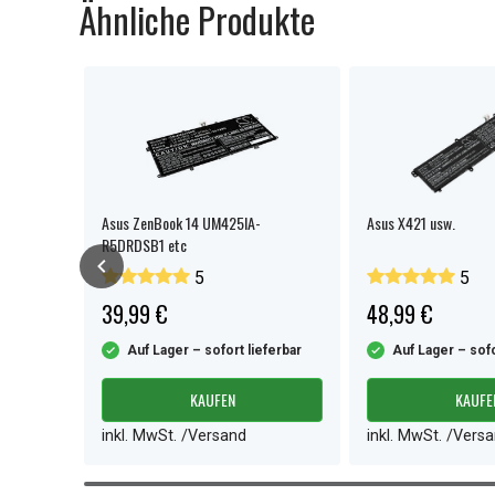
Ähnliche Produkte
Asus ZenBook 14 UM425IA-
Asus X421 usw.
R5DRDSB1 etc
5
5
39,99 €
48,99 €
ferbar
Auf Lager – sofort lieferbar
Auf Lager – sofo
KAUFEN
KAUFE
inkl. MwSt. /Versand
inkl. MwSt. /Vers
Item