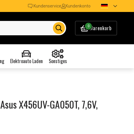
Kundenservice
Kundenkonto
0
Warenkorb
ng
Elektroauto Laden
Sonstiges
 Asus X456UV-GA050T, 7,6V,