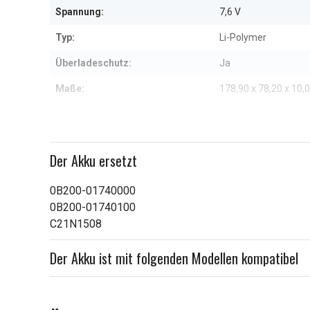
Spannung:
7,6 V
Typ:
Li-Polymer
Überladeschutz:
Ja
Maße:
178,90 x 78,20 x 10
Kapazität:
4800 mAh
Weitere Informationen zu den Eig
Der Akku ersetzt
0B200-01740000
0B200-01740100
C21N1508
Der Akku ist mit folgenden Modellen kompatibel