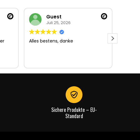
Guest
Juli 25, 2026
er
Alles bestens, danke
Sehr gu
Sehr gu
Lieferun
Rechnu
gut.
Sichere Produkte – EU-
Standard