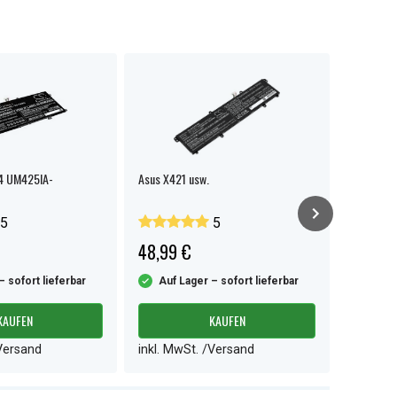
4 UM425IA-
Asus X421 usw.
Asus E410
5
5
48,99 €
34,99 
– sofort lieferbar
Auf Lager – sofort lieferbar
Auf L
KAUFEN
KAUFEN
/Versand
inkl. MwSt. /Versand
inkl. M