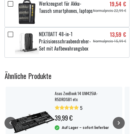
Werkzeugset für Akku-
19,54 €
Tausch smartphones, laptops
Normalpreis 22,99 €
NEXTBATT 48-in-1
13,59 €
Präzisionsschraubendreher-
Normalpreis 15,99 €
Set mit Aufbewahrungsbox
Ähnliche Produkte
Asus ZenBook 14 UM425IA-
R5DRDSB1 etc
5
39,99 €
Auf Lager – sofort lieferbar