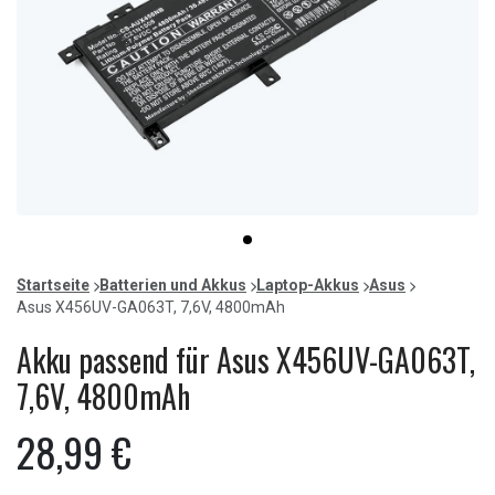
Item
item
1
0
of
Startseite
Batterien und Akkus
Laptop-Akkus
Asus
1
Asus X456UV-GA063T, 7,6V, 4800mAh
Akku passend für Asus X456UV-GA063T,
7,6V, 4800mAh
28,99 €