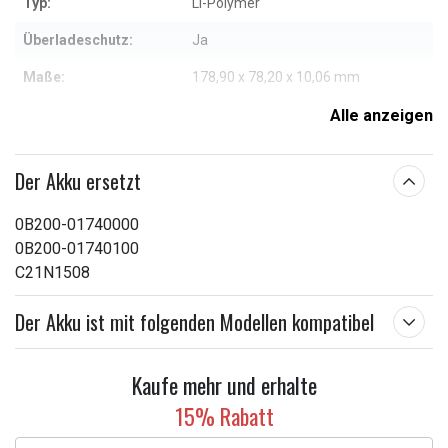
Typ:
Li-Polymer
Überladeschutz:
Ja
Maße:
178,90 x 78,20 x 10,06 mm
Kapazität:
4800 mAh
Alle anzeigen
Weitere Informationen zu den Eigenschaften
Der Akku ersetzt
0B200-01740000
0B200-01740100
C21N1508
Der Akku ist mit folgenden Modellen kompatibel
Kaufe mehr und erhalte
15% Rabatt