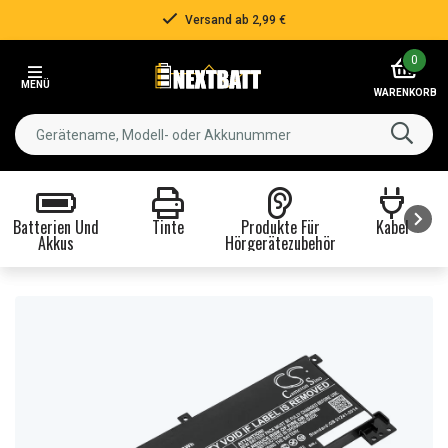
Versand ab 2,99 €
Item
0
2
MENÜ
of
WARENKORB
3
Batterien Und
Tinte
Produkte Für
Kabel
Akkus
Hörgerätezubehör
Item
1
of
8