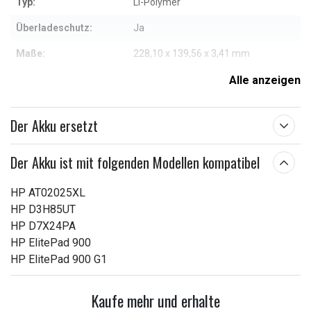
Typ:
Li-Polymer
Überladeschutz:
Ja
Maße:
228,10 x 139,56 x 3,41 mm
Kapazität:
3350 mAh
Alle anzeigen
Weitere Informationen zu den Eigenschaften
Der Akku ersetzt
Der Akku ist mit folgenden Modellen kompatibel
HP AT02025XL
HP D3H85UT
HP D7X24PA
HP ElitePad 900
HP ElitePad 900 G1
Kaufe mehr und erhalte