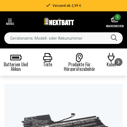
Versand ab 2,99 €
Item
0
2
MENÜ
of
WARENKORB
3
Batterien Und
Tinte
Produkte Für
Kabel
Akkus
Hörgerätezubehör
Item
1
of
8