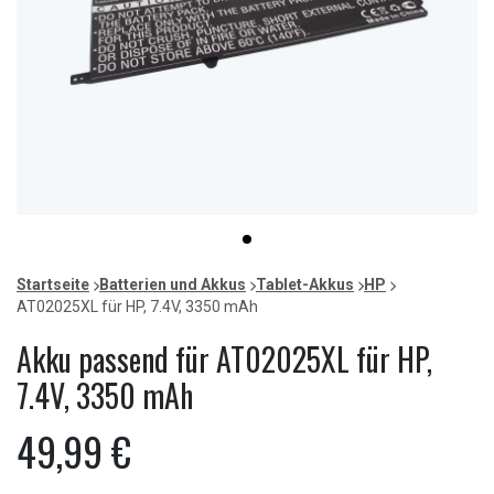
Item
item
1
0
of
Startseite
Batterien und Akkus
Tablet-Akkus
HP
1
AT02025XL für HP, 7.4V, 3350 mAh
Akku passend für AT02025XL für HP,
7.4V, 3350 mAh
49,99 €