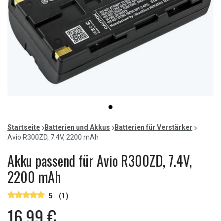
Item
item
1
0
of
Startseite
Batterien und Akkus
Batterien für Verstärker
1
Avio R300ZD, 7.4V, 2200 mAh
Akku passend für Avio R300ZD, 7.4V,
2200 mAh
5
(1)
16,99 €