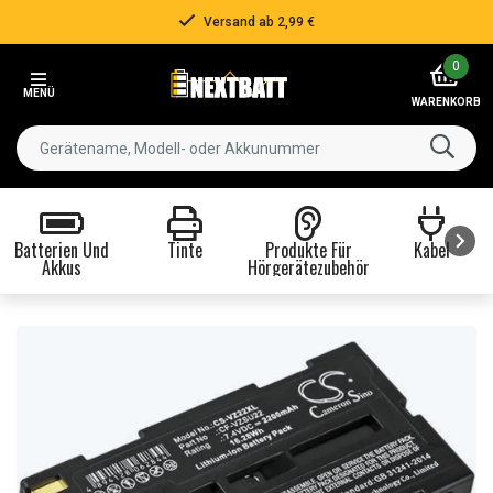
Versand ab 2,99 €
Item
0
2
MENÜ
of
WARENKORB
3
Batterien Und
Tinte
Produkte Für
Kabel
Akkus
Hörgerätezubehör
Item
1
of
8