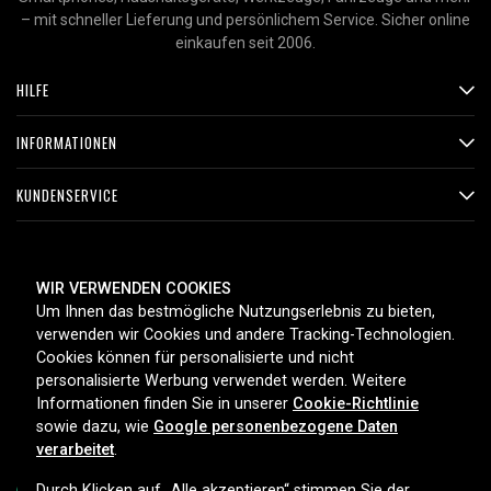
– mit schneller Lieferung und persönlichem Service. Sicher online
einkaufen seit 2006.
HILFE
INFORMATIONEN
KUNDENSERVICE
ZAHLUNGSMETHODEN
WIR VERWENDEN COOKIES
Um Ihnen das bestmögliche Nutzungserlebnis zu bieten,
verwenden wir Cookies und andere Tracking-Technologien.
Cookies können für personalisierte und nicht
LIEFEROPTIONEN
personalisierte Werbung verwendet werden. Weitere
Informationen finden Sie in unserer
Cookie-Richtlinie
sowie dazu, wie
Google personenbezogene Daten
verarbeitet
.
Durch Klicken auf „Alle akzeptieren“ stimmen Sie der