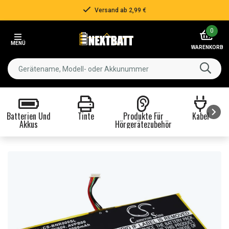
Versand ab 2,99 €
Item
0
2
MENÜ
of
WARENKORB
3
Batterien Und
Tinte
Produkte Für
Kabel
Akkus
Hörgerätezubehör
Item
1
of
8