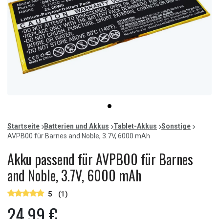
Item
item
1
0
of
Startseite
Batterien und Akkus
Tablet-Akkus
Sonstige
1
AVPB00 für Barnes and Noble, 3.7V, 6000 mAh
Akku passend für AVPB00 für Barnes
and Noble, 3.7V, 6000 mAh
5
(1)
24,99 €