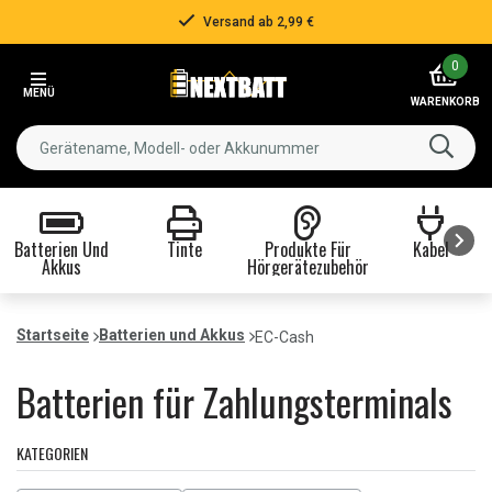
Über 500.000 Kunden!
Item
0
3
MENÜ
of
WARENKORB
3
Batterien Und
Tinte
Produkte Für
Kabel
Akkus
Hörgerätezubehör
Item
1
Startseite
Batterien und Akkus
EC-Cash
of
8
Batterien für Zahlungsterminals
KATEGORIEN