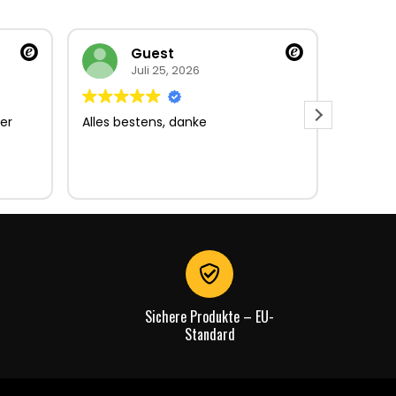
Guest
Juli 25, 2026
er
Alles bestens, danke
Sehr gu
Sehr gu
Lieferun
Rechnu
gut.
Sichere Produkte – EU-
Standard