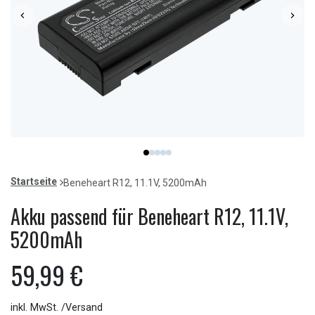
Item
item
item
item
item
item
1
0
1
2
3
4
of
Startseite
Beneheart R12, 11.1V, 5200mAh
5
Akku passend für Beneheart R12, 11.1V,
5200mAh
59,99 €
inkl. MwSt. /Versand