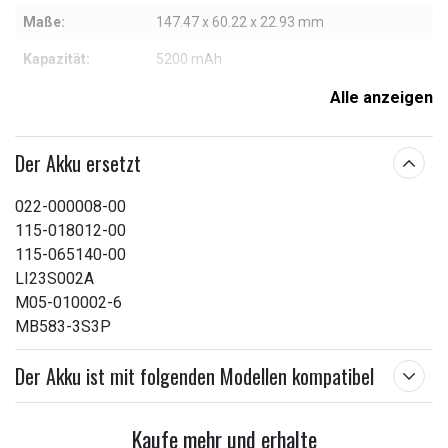
Maße:
147.47 x 60.22 x 22.93 mm
Kapazität:
5200 mAh
Alle anzeigen
Weitere Informationen zu den Eigenschaften
Der Akku ersetzt
022-000008-00
115-018012-00
115-065140-00
LI23S002A
M05-010002-6
MB583-3S3P
Der Akku ist mit folgenden Modellen kompatibel
Kaufe mehr und erhalte