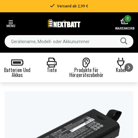
Versand ab 2,99 €
Item
0
2
MENÜ
of
WARENKORB
3
Batterien Und
Tinte
Produkte Für
Kabel
Akkus
Hörgerätezubehör
Item
1
of
8