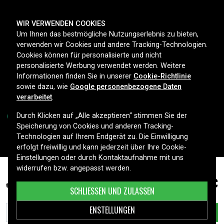
ZAHLUNGSMETHODEN
WIR VERWENDEN COOKIES
Um Ihnen das bestmögliche Nutzungserlebnis zu bieten,
verwenden wir Cookies und andere Tracking-Technologien.
Cookies können für personalisierte und nicht
LIEFEROPTIONEN
personalisierte Werbung verwendet werden. Weitere
Informationen finden Sie in unserer
Cookie-Richtlinie
sowie dazu, wie
Google personenbezogene Daten
verarbeitet
.
Durch Klicken auf „Alle akzeptieren“ stimmen Sie der
Speicherung von Cookies und anderen Tracking-
Technologien auf Ihrem Endgerät zu. Die Einwilligung
Copyright © 2026, Spares Nordic AB
erfolgt freiwillig und kann jederzeit über Ihre Cookie-
Einstellungen oder durch Kontaktaufnahme mit uns
widerrufen bzw. angepasst werden.
59,99 €
Beneheart R12, 11.1V, 5200mAh
SCHLIESSEN UND ZULASSEN
ENSTELLUNGEN
IN DEN WARENKORB LEGEN