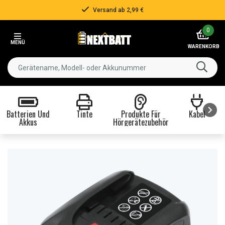
Versand ab 2,99 €
Item
0
2
MENÜ
of
WARENKORB
3
Batterien Und
Tinte
Produkte Für
Kabel
Akkus
Hörgerätezubehör
Item
1
of
8