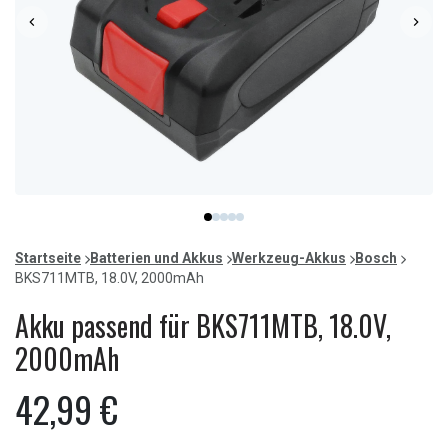
Item
item
item
item
item
item
1
0
1
2
3
4
of
Startseite
Batterien und Akkus
Werkzeug-Akkus
Bosch
5
BKS711MTB, 18.0V, 2000mAh
Akku passend für BKS711MTB, 18.0V,
2000mAh
42,99 €