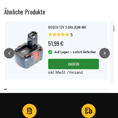
Ähnliche Produkte
BOSCH 12V 3.0Ah (A)NI-MH
S
5
51,99 €
Auf Lager – sofort lieferbar
KAUFEN
inkl. MwSt. /Versand
Item
1
of
4