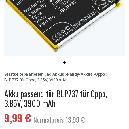
Item
item
1
0
of
Startseite
Batterien und Akkus
Handy-Akkus
Oppo
1
BLP737 für Oppo, 3.85V, 3900 mAh
Akku passend für BLP737 für Oppo,
3.85V, 3900 mAh
9,99 €
Normalpreis 13,99 €