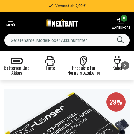
Versand ab 2,99 €
Item
0
2
MENÜ
of
WARENKORB
3
Batterien Und
Tinte
Produkte Für
Kabel
Akkus
Hörgerätezubehör
Item
1
of
8
29%