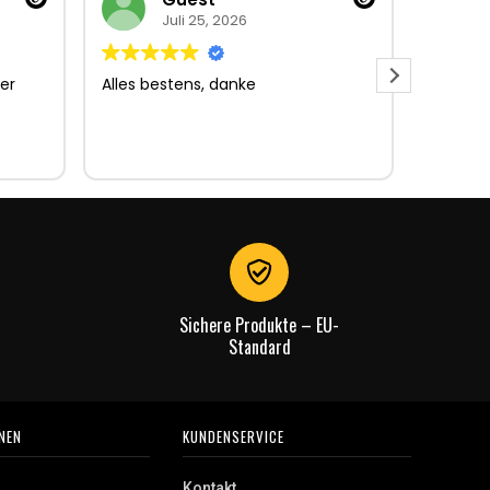
Juli 25, 2026
er
Alles bestens, danke
Sehr gu
Sehr gu
Lieferun
Rechnu
gut.
Sichere Produkte – EU-
Standard
NEN
KUNDENSERVICE
Kontakt