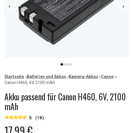
Item
item
item
item
item
item
1
0
1
2
3
4
of
Startseite
Batterien und Akkus
Kamera-Akkus
Canon
5
Canon H460, 6V, 2100 mAh
Akku passend für Canon H460, 6V, 2100
mAh
5
(18)
17,99 €