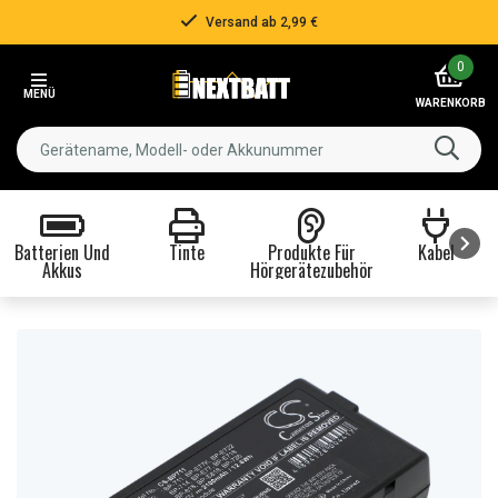
Versand ab 2,99 €
Item
0
2
MENÜ
of
WARENKORB
3
Batterien Und
Tinte
Produkte Für
Kabel
Akkus
Hörgerätezubehör
Item
1
of
8