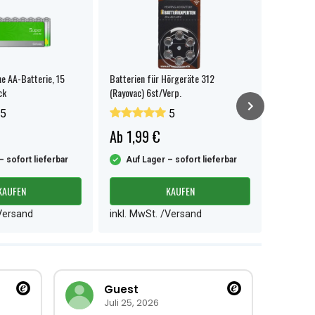
ne AA-Batterie, 15
Batterien für Hörgeräte 312
GP Super 
ck
(Rayovac) 6st/Verp.
Feuermeld
1er-Pack
5
5
Ab 1,99 €
2,99 €
– sofort lieferbar
Auf Lager – sofort lieferbar
Auf L
KAUFEN
KAUFEN
/Versand
inkl. MwSt. /Versand
inkl. M
Guest
Juli 25, 2026