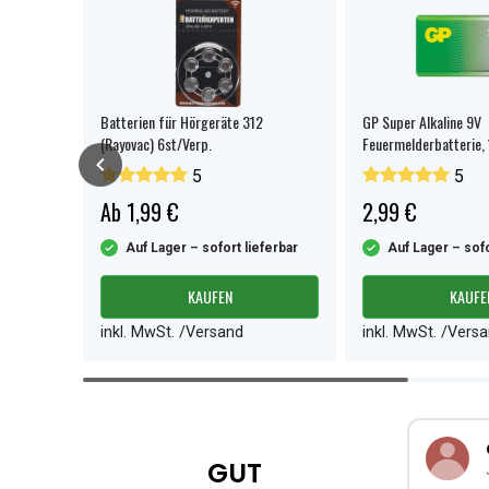
ie, 15
Batterien für Hörgeräte 312
GP Super Alkaline 9V
(Rayovac) 6st/Verp.
Feuermelderbatterie,
1er-Pack
5
5
Ab 1,99 €
2,99 €
ferbar
Auf Lager – sofort lieferbar
Auf Lager – sofo
KAUFEN
KAUFE
inkl. MwSt. /Versand
inkl. MwSt. /Vers
Item
1
of
4
GUT