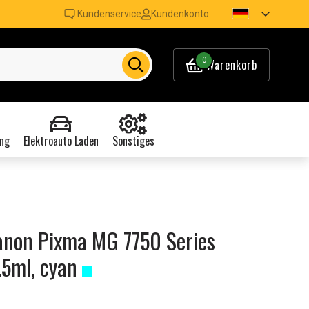
Kundenservice
Kundenkonto
0
Warenkorb
ng
Elektroauto Laden
Sonstiges
anon Pixma MG 7750 Series
.5ml, cyan