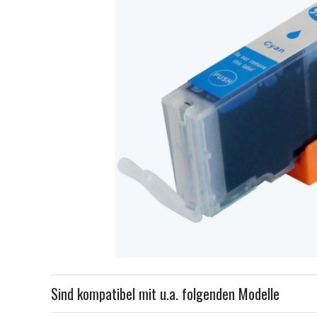
Item
1
Sind kompatibel mit u.a. folgenden Modelle
of
1