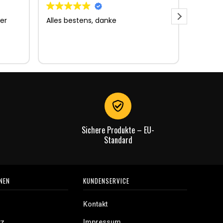
er
Alles bestens, danke
Sehr gu
Sehr gu
Lieferun
Rechnu
gut.
Sichere Produkte – EU-
Standard
NEN
KUNDENSERVICE
Kontakt
tz
Impressum