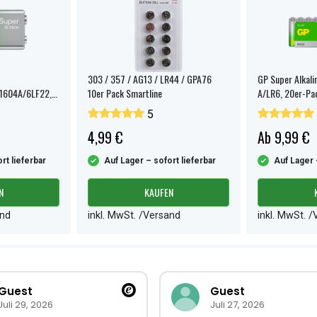
303 / 357 / AG13 / LR44 / GPA76
GP Super Alkali
 1604A/6LF22,
10er Pack Smartline
A/LR6, 20er-Pa
5
4,99 €
Ab 9,99 €
rt lieferbar
Auf Lager – sofort lieferbar
Auf Lager 
N
KAUFEN
and
inkl. MwSt. /Versand
inkl. MwSt. 
Guest
Guest
Juli 29, 2026
Juli 27, 2026