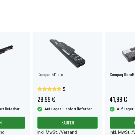
Compaq 511 etc.
Compaq OmniBo
5
28,99 €
41,99 €
rt lieferbar
Auf Lager – sofort lieferbar
Auf Lager 
N
KAUFEN
and
inkl. MwSt. /Versand
inkl. MwSt. 