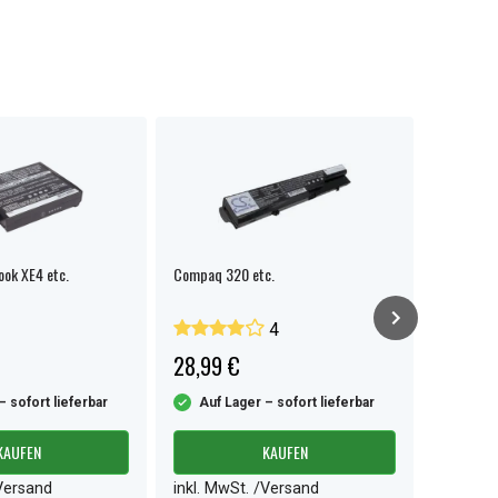
ok XE4 etc.
Compaq 320 etc.
Compaq 1
4
28,99 €
32,99 
– sofort lieferbar
Auf Lager – sofort lieferbar
Auf L
KAUFEN
KAUFEN
/Versand
inkl. MwSt. /Versand
inkl. M