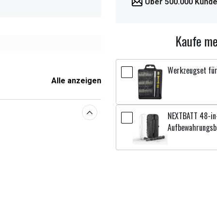
Über 500.000 Kunde
Kaufe me
Werkzeugset für
Alle anzeigen
nungsausführungen erhältlich,
n Akku 14,4 V angegeben ist
NEXTBATT 48-in-
Aufbewahrungsb
enschaften