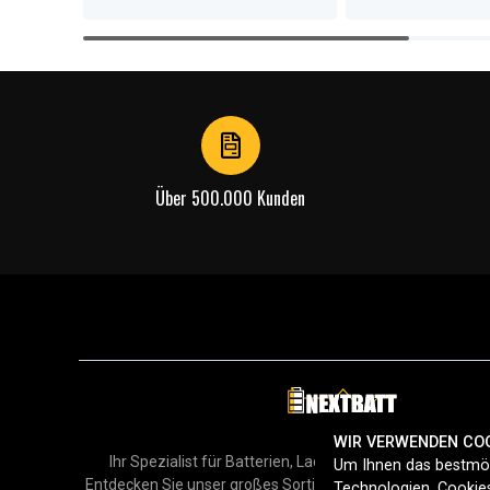
Item
1
of
4
Über 500.000 Kunden
WIR VERWENDEN CO
Ihr Spezialist für Batterien, Ladegeräte und Zubehör in
Um Ihnen das bestmög
Entdecken Sie unser großes Sortiment für Smartphones, H
Technologien. Cookies