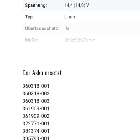
Spannung:
14,4 (14,8) V
Typ:
Li-ion
Überladeschutz:
Ja
Maße:
265x53x20 mm
Kapazität:
4400 (8-cell) mAh
Hinweis: Dieser Akku ist in zwei Span
Info!:
Prüfen Sie bitte, ob auf Ihrem jetzige
Der Akku ersetzt
Weitere Informationen zu den Eig
360318-001
360318-002
360318-003
361909-001
361909-002
372771-001
381374-001
395793-001