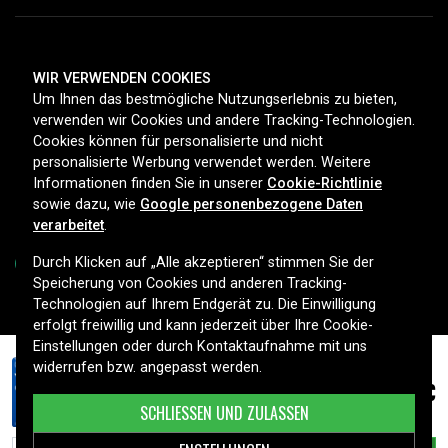
ZAHLUNGSMETHODEN
WIR VERWENDEN COOKIES
Um Ihnen das bestmögliche Nutzungserlebnis zu bieten,
verwenden wir Cookies und andere Tracking-Technologien.
Cookies können für personalisierte und nicht
LIEFEROPTIONEN
personalisierte Werbung verwendet werden. Weitere
Informationen finden Sie in unserer
Cookie-Richtlinie
sowie dazu, wie
Google personenbezogene Daten
verarbeitet
.
Durch Klicken auf „Alle akzeptieren“ stimmen Sie der
Speicherung von Cookies und anderen Tracking-
Technologien auf Ihrem Endgerät zu. Die Einwilligung
Copyright © 2026, Spares Nordic AB
erfolgt freiwillig und kann jederzeit über Ihre Cookie-
Einstellungen oder durch Kontaktaufnahme mit uns
widerrufen bzw. angepasst werden.
1,99 €
CR2450 VARTA
SCHLIESSEN UND ZULASSEN