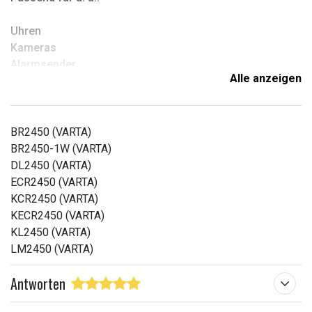
Uhren
Kameras
Alarmsender
Alle anzeigen
Spielzeug
Taschenrechner
CMOS
BR2450 (VARTA)
BR2450-1W (VARTA)
DL2450 (VARTA)
Kompatibilität:
ECR2450 (VARTA)
Passt in dasselbe Batteriefach wie BR2450 (gleiche
KCR2450 (VARTA)
Größe), unterscheidet sich jedoch in Chemie und
KECR2450 (VARTA)
Leistung.
KL2450 (VARTA)
LM2450 (VARTA)
Antworten