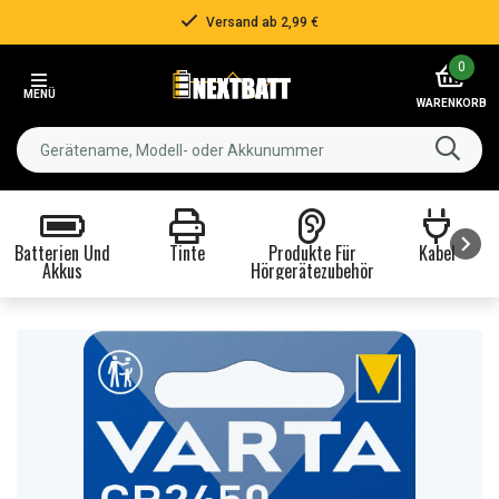
Über 500.000 Kunden!
Item
0
3
MENÜ
of
WARENKORB
3
Batterien Und
Tinte
Produkte Für
Kabel
Akkus
Hörgerätezubehör
Item
1
of
8