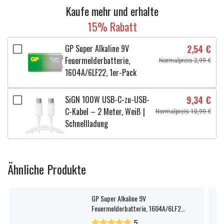
Kaufe mehr und erhalte
15% Rabatt
GP Super Alkaline 9V
2,54 €
Feuermelderbatterie,
Normalpreis 2,99 €
1604A/6LF22, 1er-Pack
SiGN 100W USB-C-zu-USB-
9,34 €
C-Kabel – 2 Meter, Weiß |
Normalpreis 10,99 €
Schnellladung
Ähnliche Produkte
GP Super Alkaline 9V
Feuermelderbatterie, 1604A/6LF22,
1er-Pack
5