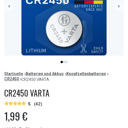
Item
item
item
item
1
0
1
2
of
Startseite
Batterien und Akkus
Knopfzellenbatterien
3
CR2450
CR2450 VARTA
CR2450 VARTA
5
(42)
1,99 €