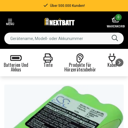
Über 500.000 Kunden!
Item
0
3
MENÜ
of
WARENKORB
3
Batterien Und
Tinte
Produkte Für
Kabel
Akkus
Hörgerätezubehör
Item
1
of
8