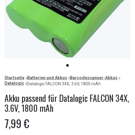
Item
item
1
0
of
Startseite
Batterien und Akkus
Barcodescanner-Akkus
1
Datalogic
Datalogic FALCON 34X, 3.6V, 1800 mAh
Akku passend für Datalogic FALCON 34X,
3.6V, 1800 mAh
7,99 €