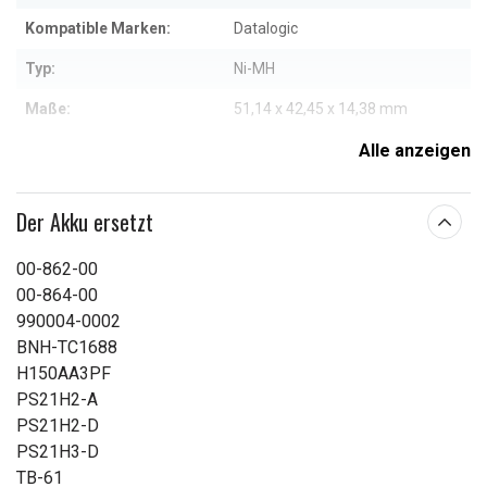
Kompatible Marken:
Datalogic
Typ:
Ni-MH
Maße:
51,14 x 42,45 x 14,38 mm
Kapazität:
1800 mAh
Alle anzeigen
Weitere Informationen zu den Eigenschaften
Der Akku ersetzt
00-862-00
00-864-00
990004-0002
BNH-TC1688
H150AA3PF
PS21H2-A
PS21H2-D
PS21H3-D
TB-61